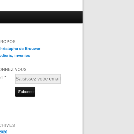
PROPOS
odieris, invenies
ONNEZ-VOUS
il
CHIVES
2026