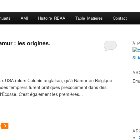
tuarts
AMI
Histoire_REAA
Table_Matières
Contact
mur : les origines.
À 
…
Si f
AB
aux USA (alors Colonie anglaise), qu'à Namur en Belgique
Ema
rades templiers furent pratiqués précocément dans des
'Écosse. C'est également les premières...
0
AR