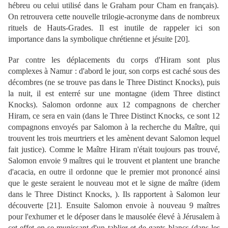
hébreu
ou celui utilisé dans le Graham
pour Cham
en français
).
On retrouvera cette nouvelle trilogie-
acronyme
dans de nombreux
rituels de Hauts-Grades.
Il est inutile de rappeler ici son
importance dans la symbolique chrétienne et jésuite
[
20
]
.
Par contre les déplacements du corps d'Hiram sont plus
complexes à Namur : d'abord le jour, son corps est caché sous des
décombres (ne se trouve pas dans le Three Distinct Knocks), puis
la nuit, il est enterré sur une montagne (idem Three distinct
Knocks). Salomon ordonne aux 12 compagnons de chercher
Hiram, ce sera en vain (dans le Three Distinct Knocks, c
e sont
12
compagnons envoyé
s
par Salomon à la recherche du Maître,
qui
trouvent les trois meurtriers et les amènent devant Salomon
lequel
fait justice). Comme le Maître Hiram n'était toujours pas trouvé,
Salomon envoie 9 maîtres qui le trouvent et plantent une branche
d'acacia, en outre il ordonne que le premier mot prononcé ainsi
que le geste seraient le nouveau mot et le signe de maître (idem
dans le Three Distinct Knocks, ). Ils rapportent à Salomon leur
découverte [
21
]. Ensuite Salomon envoie à nouveau 9 maîtres
pour l'exhumer et le déposer dans le mausolée élevé à Jérusalem à
cet effet en se munissant d'un tablier et de gants blancs (dans les