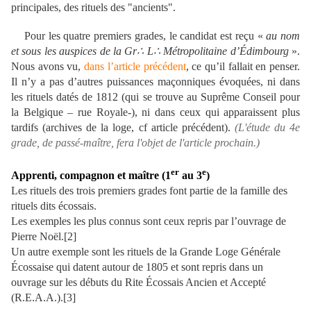
principales, des rituels des "ancients".
Pour les quatre premiers grades, le candidat est reçu «
au nom
et sous les auspices de la Gr∴ L∴ Métropolitaine d’Édimbourg
».
Nous avons vu,
dans l’article précédent
, ce qu’il fallait en penser.
Il n’y a pas d’autres puissances maçonniques évoquées, ni dans
les rituels datés de 1812 (qui se trouve au Suprême Conseil pour
la Belgique – rue Royale-), ni dans ceux qui apparaissent plus
tardifs (archives de la loge, cf article précédent).
(L'étude du 4e
grade, de passé-maître, fera l'objet de l'article prochain.)
er
e
Apprenti, compagnon et maître (1
au 3
)
Les rituels des trois premiers grades font partie de la famille des
rituels dits écossais.
Les exemples les plus connus sont ceux repris par l’ouvrage de
Pierre Noël.[2]
Un autre exemple sont les rituels de la Grande Loge Générale
Écossaise qui datent autour de 1805 et sont repris dans un
ouvrage sur les débuts du Rite Écossais Ancien et Accepté
(R.E.A.A.).[3]