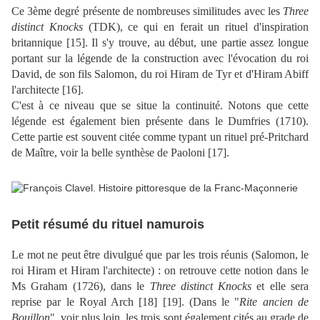
Ce 3ème degré présente de nombreuses similitudes avec les
Three
distinct Knocks
(TDK), ce qui en ferait un rituel d'inspiration
britannique [
15
]. Il s'y trouve, au début, une partie assez longue
portant sur la légende de la construction avec l'évocation du roi
David, de son fils Salomon, du roi Hiram de Tyr et d'Hiram Abiff
l'architecte [
16
].
C'est à ce niveau que se situe la continuité. Notons que cette
légende est également bien présente dans le Dumfries (1710).
Cette partie est souvent citée comme typant un rituel pré-Pritchard
de Maître, voir la belle synthèse de Paoloni [
17
].
Petit résumé du rituel namurois
Le mot ne peut être divulgué que par les trois réunis
(Salomon, le
roi Hiram et Hiram l'architecte)
: on retrouve cette notion dans le
Ms Graham (1726), dans le
Three distinct Knocks
et elle sera
reprise par le Royal Arch [
18
] [
19
]. (Dans le "
Rite ancien de
Bouillon
", voir plus loin, les trois sont également cités au grade de