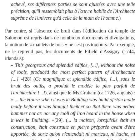
achevé, ses différentes parties se sont ajustées avec une telle
précision, qu'il ressemblait plus à l'œuvre habile de l'Architecte
suprême de l'univers qu'à celle de la main de l'homme.
)
Par contre, si l'absence de bruit dans l'édification du temple de
Salomon est repris dans de nombreux documents et divulgations,
la notion de « maillets de bois » ne l'est pas toujours. Par exemple,
ne le reprend pas, les documents de Fifield d'Assigny (1744,
irlandais):
«
This georgeous and splendid edifice, [...], without the noise
of tools, produced the most perfect pattern of Architecture
[...]
»[
28
]
(
Ce magnifique et splendide édifice, [...], sans le
bruit des outils, a produit le modèle le plus parfait de
l'architecture [...]
)
, ainsi que le Ms Graham (ca 1726, anglais) :
«
... the House when it was in Building was build of ston made
ready beffore it was brought theither so that there was nether
hammer nor ax nor any tooll off Iron heard in the house when
it was in Building.
»[
29
].
(
... la maison, lorsqu'elle était en
construction, était construite en pierre préparée avant d'être
apportée, de sorte qu'on n'entendait ni marteau, ni hache, ni