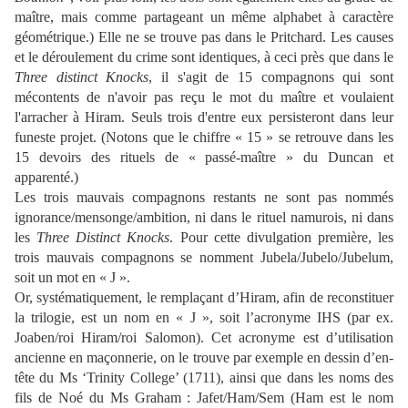
maître, mais comme partageant un même alphabet à caractère
géométrique.) Elle ne se trouve pas dans le Pritchard. Les causes
et le déroulement du crime sont identiques, à ceci près que dans le
Three distinct Knocks
, il s'agit de 15 compagnons qui sont
mécontents de n'avoir pas reçu le mot du maître et voulaient
l'arracher à Hiram. Seuls trois d'entre eux persisteront dans leur
funeste projet.
(Notons que le chiffre « 15 » se retrouve dans les
15 devoirs des rituels de « passé-maître » du Duncan et
apparenté.)
Les trois mauvais compagnons restants ne sont pas nommés
ignorance/mensonge/ambition, ni dans le rituel namurois, ni dans
les
Three Distinct Knocks
. Pour ce
tte
divulgation première, les
trois mauvais compagnons se nomment Jubela/Jubelo/Jubelum,
soit un mot en « J ».
Or,
systématiquement, le remplaçant d’Hiram, afin de reconstituer
la trilogie, est un nom
en
« J », soit l’acronyme IHS (par ex.
Joaben/roi Hiram/
roi
Salomon). Cet acronyme
est d’utilisation
ancienne en maçonnerie, on le trouve par exemple en
dessin d’en-
tête
du Ms ‘Trinity College’ (171
1
), ainsi que
dans les noms des
fils de Noé
du
Ms Graham : Jafet/Ham/Sem (Ham est le
nom