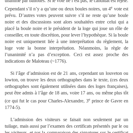
unanime par ballottes. Si le vote ne l’est pas, le candidat est rejeté.
e
Cependant s’il n’y a qu’une ou deux boules noires, un 4
vote est
prévu. D’autres votes peuvent suivre s’il ne reste qu’une boule
noire et des discussions sont alors souhaitées entre celui qui a
placé la boule noire et le président de la loge qui joue un rôle de
conseiller, en toute discrétion, pour lever l’hypothèque. Si la boule
noire est uniquement liée à une interprétation du règlement, la
loge vote la bonne interprétation. Néanmoins, la règle de
l’unanimité n’a pas d’exception. Ceci est assez proche des
indications de Maloteau (~1776).
Si l’âge d’admission est de 21 ans, cependant un louveton ou
lowton, on trouve les deux orthographes dans le texte, (ces deux
orthographes sont également utilisées dans des loges françaises),
peut être admis à l’âge de 18 ans, voire 17 ans, ou même plus tôt
e
(ce qui fut le cas pour Charles-Alexandre, 3
prince de Gavre en
1774-5).
L’admission des visiteurs se faisait non seulement par un
tuilage, mais aussi par l’examen des certificats présentés par le ou
les visiteurs, et par la comparaison des signatures sur le certificat