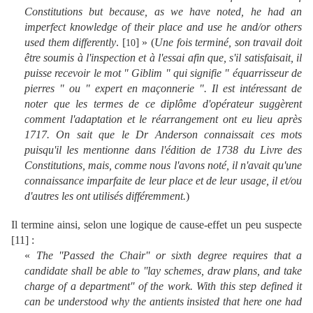
Constitutions but because, as we have noted, he had an
imperfect knowledge of their place and use he and/or others
used them differently
. [
] »
(
Une fois terminé, son travail doit
10
être soumis à l'inspection et à l'essai afin que, s'il satisfaisait, il
puisse recevoir le mot " Giblim " qui signifie " équarrisseur de
pierres " ou " expert en maçonnerie ". Il est intéressant de
noter que les termes de ce diplôme d'opérateur suggèrent
comment l'adaptation et le réarrangement ont eu lieu après
1717. On sait que le Dr Anderson connaissait ces mots
puisqu'il les mentionne dans l'édition de 1738 du Livre des
Constitutions, mais, comme nous l'avons noté, il n'avait qu'une
connaissance imparfaite de leur place et de leur usage, il et/ou
d'autres les ont utilisés différemment.
)
Il termine ainsi, selon une logique de cause-effet un peu suspecte
[
11
] :
«
The ''Passed the Chair'' or sixth degree requires that a
candidate shall be able to ''lay schemes, draw plans, and take
charge of a department'' of the work. With this step defined it
can be understood why the antients insisted that here one had