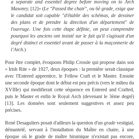
a separate and essentiel degree before moving on to Arch
Masonry.
[
12
]»
(
Le "Passed the chair", ou 6è grade, exige que
le candidat soit capable "d'établir des schémas, de dessiner
des plans et de prendre la direction d'un département" de
l'ouvrage. Une fois cette étape définie, on peut comprendre
pourquoi les anciens ont insisté sur le fait qu'il s'agissait d'un
degré distinct et essentiel avant de passer à la maçonnerie de
l’Arch.
)
Pour être complet, évoquons Philip Crossle qui propose dans son
« Irish Rite » de 1927, deux époques : la première serait classique
avec l'Entered apprentice, le Fellow Craft et le Master. Ensuite
une seconde époque dont le début est peu précis (vers le milieu du
XVIIIe) qui modifierait cette séquence en Entered and Crafted,
puis le Master et enfin le Royal Arch (devenant le 3ème degré)
[
13
]. Les données sont seulement suggestives et assez peu
précises.
René Desagulier
s
posait d'ailleurs la question d'un
grade
vestigial,
démantelé, servant à l'installation du Maître en chaire, à une
époque où le grade de maître hiramique n'existait pas encore,