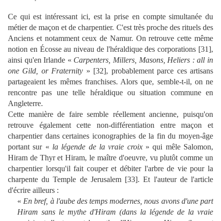
Ce qui est intéressant ici, est la prise en compte simultanée du
métier de maçon et de charpentier. C'est très proche des rituels des
Anciens et notamment ceux de Namur. On retrouve cette même
notion en Écosse au niveau de l'héraldique des corporations [
31
],
ainsi qu'en Irlande «
Carpenters, Millers, Masons, Heliers : all in
one Gild, or Fraternity
» [
32
], probablement parce ces artisans
partageaient les mêmes franchises. Alors que, semble-t-il, on ne
rencontre pas une telle héraldique ou situation commune en
Angleterre.
Cette manière de faire semble réellement ancienne, puisqu'on
retrouve également cet
te
non-différentiation entre maçon et
charpentier dans certaines iconographies de la fin du moyen-âge
portant sur «
la légende de la vraie croix
» qui mêle Salomon,
Hiram de Thyr et Hiram, le maître d'oeuvre, vu plutôt comme un
charpentier lorsqu'il fait couper et débiter l'arbre de vie pour la
charpente du Temple de Jerusalem [
33
]. Et l'auteur de l'article
d'écrire ailleurs :
«
En bref, à l'aube des temps modernes, nous avons d'une part
Hiram sans le mythe d'Hiram (dans la légende de la vraie