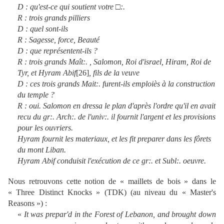
D : qu'est-ce qui soutient votre
□
:.
R : trois grands pilliers
D : quel sont-ils
R : Sagesse, force, Beauté
D : que représentent-ils ?
R : trois grands Maît:. , Salomon, Roi d'israel, Hiram, Roi de
Tyr, et Hyram Abif
[
26
]
, fils de la veuve
D : ces trois grands Mait:. furent-ils emploiès à la construction
du temple ?
R : oui. Salomon en dressa le plan d'après l'ordre qu'il en avait
recu du gr:. Arch:. de l'univ:. il fournit l'argent et les provisions
pour les ouvriers.
Hyram fournit les materiaux, et les fit preparer dans les fôrets
du mont Liban.
Hyram Abif conduisit l'exécution de ce gr:. et Subl:. oeuvre.
Nous retrouvons cette notion de « maillets de bois » dans le
« Three Distinct Knocks » (TDK) (au niveau du « Master's
Reasons ») :
«
It was prepar'd in the Forest of Lebanon, and brought down