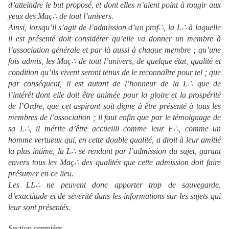
d’atteindre le but proposé, et dont elles n’aient point à rougir aux
yeux des Maç∴ de tout l’univers.
Ainsi, lorsqu’il s’agit de l’admission d’un prof∴, la L∴ à laquelle
il est présenté doit considérer qu’elle va donner un membre à
l’association générale et
par là
aussi à chaque membre ; qu’une
fois admis, les Maç∴ de tout l’univers, de quelque état, qualité et
condition qu’ils vivent seront tenus de le reconnaître pour tel ; que
par conséquent, il est autant de l’honneur de la L∴ que de
l’intérêt dont elle doit être animée pour la gloire et la prospérité
de l’Ordre, que cet aspirant soit digne à être présenté à tous les
membres de l’association ; il faut enfin que par le témoignage de
sa L∴, il mérite d’être accueilli comme leur F∴, comme un
homme vertueux qui, en cette double qualité, a droit à leur amitié
la plus intime, la L∴ se rendant par l’admission du sujet, garant
envers tous les Maç∴ des qualités que cette admission doit faire
présumer
en ce
lieu
.
Les LL∴ ne peuvent donc apporter tro
p d
e
sauvegarde
,
d’exactitude et de sévérité dans les informations sur les sujets qui
leur sont présentés.
Section première.