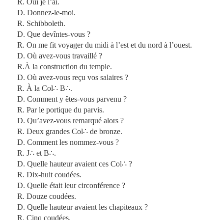
R. Oui je l’ai.
D. Donnez-le-moi.
R. Schibboleth.
D. Que devîntes-vous ?
R. On me fit voyager du midi à l’est et du nord à l’ouest.
D. Où avez-vous travaillé ?
R.À la construction du temple.
D. Où avez-vous reçu vos salaires ?
R. À la Col∴ B∴.
D. Comment y êtes-vous parvenu ?
R. Par le portique du parvis.
D. Qu’avez-vous remarqué alors ?
R. Deux grandes Col∴ de bronze.
D. Comment les nommez-vous ?
R. J∴ et B∴.
D. Quelle hauteur avaient ces Col∴ ?
R. Dix-huit coudées.
D. Quelle était leur circonférence ?
R. Douze coudées.
D. Quelle hauteur avaient les chapiteaux ?
R. Cinq coudées.