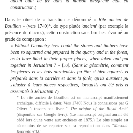
aucun outil de fer dans la maison lorsqu'elle était en
construction
.)
Dans le rituel de « transition » dénommé «
Rite ancien de
Bouillon
» (vers 1740)*, de type plutôt '
ancient
' (par exemple la
présence de diacres), cette construction sans bruit est évoqué au
grade de compagnon :
«
Without Geometry how could the stones and timbers have
been so squarred and prepared in the quarry and in the forest,
as to have fitted in their proper places, when taken and put
together in Jerusalem ?
» [
].
(
Sans la géométrie, comment
30
les pierres et les bois auraient-ils pu être si bien équarris et
préparés dans la carrière et dans la forêt, qu'ils auraient pu
s'ajuster à leurs places respectives, lorsqu'ils ont été pris et
assemblés à Jérusalem ?
)
* Le rite ancien de Bouillon est un manuscript manifestement
archaïque, difficile à dater. Vers 1740? Nous le connaissons par G
Oliver à travers son livre "
The origine of the Royal Arch
"
(disponible sur Google livre). (Le manuscript original aurait été
cédé lors d'une vente aux enchères en 1875.) Le plus simple est
néanmoins de se reporter sur sa reproduction dans "
Masonic
Reprints n°IX
"