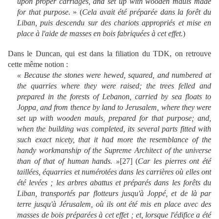
upon proper carriages, and set up with wooden mauls made
for that purpose.
»
(
Cela avait été préparée dans la forêt du
Liban, puis descendu sur des chariots appropriés et mise en
place à l'aide de masses en bois fabriquées à cet effet.
)
Dans le Duncan, qui est dans la filiation du TDK, on retrouve
cette même notion :
«
Because the stones were hewed, squared, and numbered at
the quarries where they were raised; the trees felled and
prepared in the forests of Lebanon, carried by sea floats to
Joppa, and from thence by land to Jerusalem, where they were
set up with wooden mauls, prepared for that purpose; and,
when the building was completed, its several parts fitted with
such exact nicety, that it had more the resemblance of the
handy workmanship of the Supreme Architect of the universe
than of that of human hands. »
[
27
]
(
Car les pierres ont été
taillées, équarries et numérotées dans les carrières où elles ont
été levées ; les arbres abattus et préparés dans les forêts du
Liban, transportés par flotteurs jusqu'à Joppé, et de là par
terre jusqu'à Jérusalem, où ils ont été mis en place avec des
masses de bois préparées à cet effet ; et, lorsque l'édifice a été