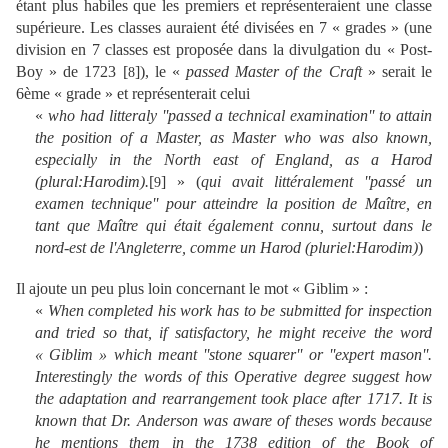
étant plus habiles que les premiers et représenteraient une classe
supérieure. Les classes auraient été divisées en 7 « grades » (une
division en 7 classes est proposée dans la divulgation du « Post-
Boy » de 1723 [
]), le «
passed Master of the Craft
»
serait
le
8
6ème « grade » et représent
er
ait celui
«
who had litteraly ''passed a technical examination'' to attain
the position of a Master, as Master who was also known,
especially in the North east of England, as a Harod
(plural:Harodim).
[
] »
(
qui avait littéralement ''passé un
9
examen technique'' pour atteindre la position de Maître, en
tant que Maître qui était également connu, surtout dans le
nord-est de l'Angleterre, comme un Harod (pluriel:Harodim)
)
Il ajoute un peu plus loin concernant le mot « Giblim » :
«
When completed his work has to be submitted for inspection
and tried so that, if satisfactory, he might receive the word
« Giblim » which meant ''stone squarer'' or ''expert mason''.
Interestingly the words of this Operative degree suggest how
the adaptation and rearrangement took place after 1717. It is
known that Dr. Anderson was aware of theses words because
he mentions them in the 1738 edition of the Book of