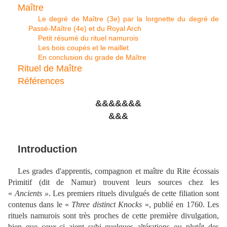
Maître
Le degré de Maître (3e) par la lorgnette du degré de
Passé-Maître (4e) et du Royal Arch
Petit résumé du rituel namurois
Les bois coupés et le maillet
En conclusion du grade de Maître
Rituel de Maître
Références
&&&&&&&
&&&
Introduction
Les grades d'apprentis, compagnon et maître du Rite écossais
Primitif (dit de Namur) trouvent leurs sources chez les
«
Ancients »
.
L
es premiers rituels divulgués de cette filiation sont
contenus dans le «
Three distinct Knocks
», publié en 1760. Les
rituels namurois sont très proches de cette première divulgation,
bien que ceux-ci aient subi quelques altérations ou plutôt des