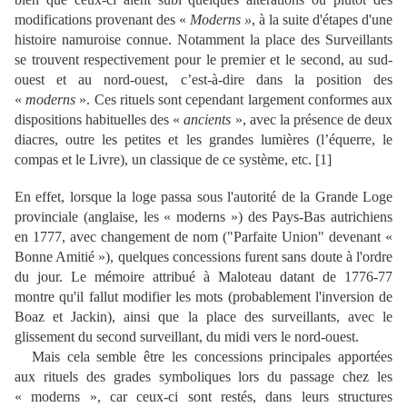
modifications provenant des «
Moderns »
, à la suite d'étapes d'une
histoire namuroise connue. Notamment la place des Surveillants
se trouvent respectivement pour le premier et le second, au sud-
ouest et au nord-ouest, c’est-à-dire dans la position des
«
moderns
». Ces rituels sont cependant largement conformes aux
dispositions habituelles des «
ancients
», avec la présence de deux
diacres, outre les petites et les grandes lumières (l’équerre, le
compas et le Livre), un classique de
ce système
, etc. [1]
En
effet, lorsque la
l
oge
passa sous l'autorité de la Grande Loge
provinciale (anglaise, les « moderns ») des Pays-Bas autrichiens
en 1777, avec changement de nom ("Parfaite Union" devenant «
Bonne Amitié »),
q
uelques concessions furent
sans doute
à l'ordre
du jour. Le mémoire attribué à Maloteau datant de 1776-77
montre qu'il fallut modifier les mots (probablement l'inversion de
Boaz et Jackin), ainsi que la place des surveillants, avec le
glissement du second surveillant, du midi vers le nord-ouest.
Mais cela semble être les concessions principales apportées
aux rituels des grades symboliques lors du passage chez les
« moderns », car ceux-ci sont restés, dans leurs structures