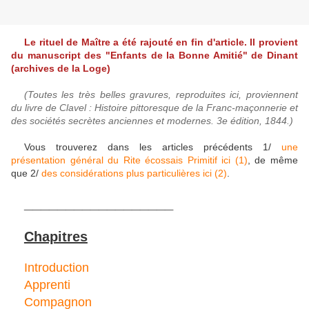
Le rituel de Maître a été rajouté en fin d'article. Il provient
du manuscript des "Enfants de la Bonne Amitié" de Dinant
(archives de la Loge)
(Toutes les très belles gravures, reproduites ici, proviennent
du livre de Clavel : Histoire pittoresque de la Franc-maçonnerie et
des sociétés secrètes anciennes et modernes. 3e édition, 1844.)
Vous trouverez dans les articles précédents 1/
une
présentation général du Rite écossais Primitif ici (1)
, de même
que 2/
des considérations plus particulières ici (2)
.
__________________
Chapitres
Introduction
Apprenti
Compagnon