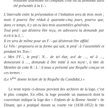
troisième assemblée en comptant celle où sa demande aura
été présentée à la L∴.
L’intervalle entre la présentation et l’initiation sera de trois mois ;
mais il pourra être réduit à quarante-cinq jours, pourvu que,
dans ce temps, il y ait eu lieu trois assemblées générales.
Tout prof∴ qui désirera être reçu, en adressera la demande par
écrit à la L∴.
Il en sera de même pour un F∴ qui désirerait être affilié.
Le Vén∴ proposera en la forme qui suit, le prof∴ à l’assemblée et
pendant les Trav∴
« Mes FF∴, le prof∴ N… de tel état, avé de …, né à …,
demeurant à …, demande à être initié à nos myst∴, à titre de
Membre de cette R∴ L∴ il nous a présenté une Requête conçue en
ces termes :
ble
(Le V
donne lecture de la Requête du Candidat.) »
Le texte repris ci-dessus provient des archives de la loge, c’est
le plus complet. En effet, la loge possède un manuscrit dont la
couverture indique la loge des «
Enfants de la Bonne Amitié
» de
Dinant, qui a pratiqué durant sa courte vie (1838-1852) le rite