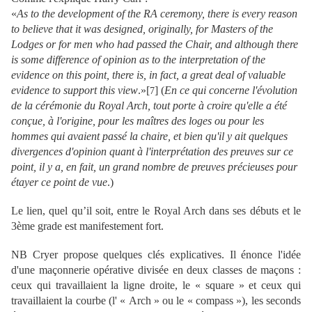
«
As to the development of the RA ceremony, there is every reason
to believe that it was designed, originally, for Masters of the
Lodges or for men who had passed the Chair, and although there
is some difference of opinion as to the interpretation of the
evidence on this point, there is, in fact, a great deal of valuable
evidence to support this view
.»[
]
(
En ce qui concerne l'évolution
7
de la cérémonie du Royal Arch, tout porte à croire qu'elle a été
conçue, à l'origine, pour les maîtres des loges ou pour les
hommes qui avaient passé la chaire, et bien qu'il y ait quelques
divergences d'opinion quant à l'interprétation des preuves sur ce
point, il y a, en fait, un grand nombre de preuves précieuses pour
étayer ce point de vue
.)
L
e lien, quel qu’il soit, entre le Royal Arch dans ses débuts et le
3ème grade est manifestement fort.
NB Cryer propose quelques clés explicatives. Il énonce l'idée
d'une maçonnerie opérative divisée en deux classes de maçons :
ceux qui travaillaient la ligne droite, le « square » et ceux qui
travaillaient la courbe (l' « Arch » ou le « compass »), les seconds