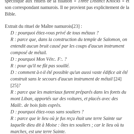
spécifique aux rituels de la filiation «
Three Distinct Knocks
» et
son correspondant namurois. Il ne provient pas explicitement de la
Bible.
Extrait du rituel de Maître namurois[
23
] :
D : pourquoi étiez-vous privé de tous métaux ?
R : parce que, dans la construction du temple de Salomon, on
entendit aucun bruit causé par les coups d'aucun instrument
composé de métail.
D : pourquoi Mon Vén:. F:. ?
R : pour qu'il ne fût pas souillé.
D : comment à-t-il été possible qu'un aussi vaste édifice ait été
construit sans le secours d'aucun instrument de métail
[
24
]
[
25
]
?
R : parce que les materiaux furent préparés dans les forets du
mont Liban, apportés sur des voitures, et placés avec des
Maill:. de bois faits exprès.
D : pourquoi étiez-vous sans souliers ?
R : parce que le lieu où je fus reçu était une terre Sainte sur
laquelle dieu dit à Moise : ôtes tes souliers ; car le lieu où tu
marches, est une terre Sainte.