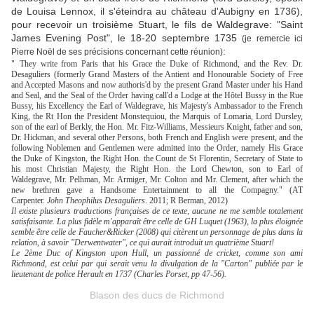
de Louisa Lennox, il s'éteindra au château d'Aubigny en 1736),
pour recevoir un troisième Stuart, le fils de Waldegrave: "Saint
James Evening Post", le 18-20 septembre 1735
(je remercie ici
:
Pierre Noël de ses précisions concernant cette réunion)
"
They write from Paris that his Grace the Duke of Richmond, and the Rev. Dr.
Desaguliers (formerly Grand Masters of the Antient and Honourable Society of Free
and Accepted Masons and now authoris'd by the present Grand Master under his Hand
and Seal, and the Seal of the Order having call'd a Lodge at the Hôtel Bussy in the Rue
Bussy, his Excellency the Earl of Waldegrave, his Majesty's Ambassador to the French
King, the Rt Hon the President Monstequiou, the Marquis of Lomaria, Lord Dursley,
son of the earl of Berkly, the Hon. Mr. Fitz-Williams, Messieurs Knight, father and son,
Dr. Hickman, and several other Persons, both French and English were present, and the
following Noblemen and Gentlemen were admitted into the Order, namely His Grace
the Duke of Kingston, the Right Hon. the Count de St Florentin, Secretary of State to
his most Christian Majesty, the Right Hon. the Lord Chewton, son to Earl of
Waldegrave, Mr. Pelhman, Mr. Armiger, Mr. Colton and Mr. Clement, after which the
new brethren gave a Handsome Entertainment to all the Compagny." (AT
Carpenter.
John Theophilus Desaguliers
. 2011;
R Berman,
2012
)
Il existe plusieurs traductions françaises de ce texte, aucune ne me semble totalement
satisfaisante. La plus fidèle m'apparaît être celle de GH Luquet (1963), la plus éloignée
semble être celle de Faucher&Ricker (2008) qui citèrent un personnage de plus dans la
relation, à savoir "Derwentwater", ce qui aurait introduit un quatrième Stuart!
Le 2ème Duc of Kingston upon Hull, un passionné de cricket, comme son ami
Richmond, est celui par qui serait venu la divulgation de la "Carton" publiée par le
lieutenant de police Herault en 1737 (Charles Porset, pp 47-56).
Blason des ducs de Richmond