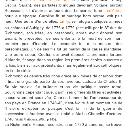
Cecilia, Sarah), des parfaites bilingues dévorant Voltaire, surtout
Rousseau, et d'autres auteurs des Lumières, furent
célèbres
pour leur époque. Caroline fit un mariage hors norme, voir plus
haut. Une autre d'entre elles,
Emily
, se réfugia quelques années
e
au château d'Aubigny, de 1776 à 1779 (accueilli par le 3
duc de
Richmond, son frère, en personne), après avoir épousé son
amant, le précepteur de ses enfants, à la mort de son mari,
premier pair d'Irlande. Le scandale fut à la mesure des
personnages. Un de ses fils fut un martyr de la cause irlandaise.
Une autre soeur, Cecilia, qui avait épousé la première fortune
d'Irlande, finança dans sa région les premières écoles ouvertes à
la fois, bien sûr aux protestants, mais également aux catholiques,
en fin de siècle.
Richmond deviendra très riche grâce aux mines de charbon dont
il tirait une grande partie de ses revenus, cadeau de Charles II.
Sa vie sociale fut brillante et sa vie politique assez terne.
Soulignons cependant que, parmi ses différents titres et activités,
chose rarement soulevée, Charles Lennox fut l'ambassadeur de
son pays en France en 1748-49, c'est-à-dire à un moment clé de
l'histoire européenne, puisque c'est la fin de la guerre de
succession d'Autriche avec le traité d'Aix-La-Chapelle d'octobre
1748
.
(Antti Matikkala, 2008, p 145)
La Richmond's House, reconstruite en 1730 à Londres, se trouve