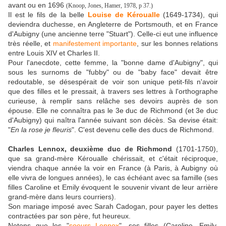
avant ou en 1696
(Knoop, Jones, Hamer, 1978, p 37.)
Il est le fils de la belle
Louise de Kéroualle
(1649-1734), qui
deviendra duchesse, en Angleterre de Portsmouth, et en France
d'Aubigny (une ancienne terre "Stuart"). Celle-ci eut une influence
très réelle, et
manifestement importante
, sur les bonnes relations
entre Louis XIV et Charles II.
Pour l'anecdote, cette femme, la "bonne dame d'Aubigny", qui
sous les surnoms de "fubby" ou de "baby face" devait être
redoutable, se désespérait de voir son unique petit-fils n'avoir
que des filles et le pressait, à travers ses lettres à l'orthographe
curieuse, à remplir sans relâche ses devoirs auprès de son
épouse. Elle ne connaîtra pas le 3e duc de Richmond (et 3e duc
d'Aubigny) qui naîtra l'année suivant son décès. Sa devise était:
"
En la rose je fleuris
". C'est devenu celle des ducs de Richmond.
Charles Lennox, deuxième duc de Richmond
(1701-1750),
que sa grand-mère Kéroualle chérissait, et c'était réciproque,
viendra chaque année la voir en France (à Paris, à Aubigny où
elle vivra de longues années), le cas échéant avec sa famille (ses
filles Caroline et Emily évoquent le souvenir vivant de leur arrière
grand-mère dans leurs courriers).
Son mariage imposé avec Sarah Cadogan, pour payer les dettes
contractées par son père, fut heureux.
Notons que les "
soeurs Lennox
", ses filles (Caroline, Emily,