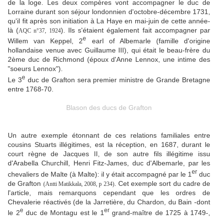
de la loge. Les deux compères vont accompagner le duc de
Lorraine durant son séjour londonnien d'octobre-décembre 1731,
qu'il fit après son initiation à La Haye en mai-juin de cette année-
là (
). Ils s'étaient également fait accompagner par
AQC n°37, 1924
e
Willem van Keppel, 2
earl of Albemarle (famille d'origine
hollandaise venue avec Guillaume III), qui était le beau-frère du
2ème duc de Richmond (époux d'Anne Lennox, une intime des
"soeurs Lennox").
e
Le 3
duc de Grafton sera premier ministre de Grande Bretagne
entre 1768-70.
Blason des ducs de Grafton
Un autre exemple étonnant de ces relations familiales entre
cousins Stuarts illégitimes, est la réception, en 1687, durant le
court règne de Jacques II, de son autre fils illégitime issu
d'
Arabella Churchill
, Henri Fitz-James, duc d'Albemarle, par les
er
chevaliers de Malte (à Malte): il y était accompagné par le 1
duc
de Grafton
. Cet exemple sort du cadre de
(Antti Matikkala, 2008, p 234)
l'article, mais remarquons cependant que les ordres de
Chevalerie réactivés (de la Jarretière, du Chardon, du Bain -dont
e
er
le 2
duc de Montagu est le 1
grand-maître de 1725 à 1749-,