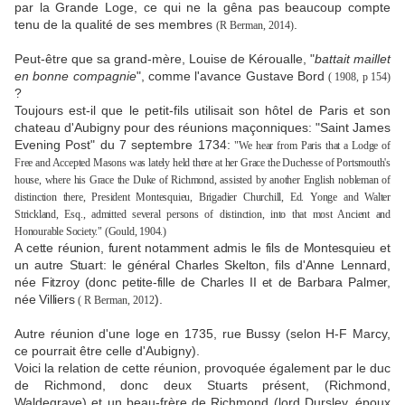
par la Grande Loge, ce qui ne la gêna pas beaucoup compte
tenu de la qualité de ses membres
.
(R Berman, 2014)
Peut-être que sa grand-mère, Louise de Kéroualle, "
battait maillet
en bonne compagnie
", comme l'avance Gustave Bord
( 1908, p 154)
?
Toujours est-il que le petit-fils utilisait son hôtel de Paris et son
chateau d'Aubigny pour des réunions maçonniques: "Saint James
Evening Post" du 7 septembre 1734:
"
We hear from Paris that a Lodge of
Free and Accepted Masons was lately held there at her Grace the Duchesse of Portsmouth's
house, where his Grace the Duke of Richmond, assisted by another English nobleman of
distinction there, President Montesquieu, Brigadier Churchill, Ed. Yonge and Walter
Strickland, Esq., admitted several persons of distinction, into that most Ancient and
Honourable Society." (Gould, 1904.)
A cette réunion, furent notamment admis le fils de Montesquieu et
un autre Stuart: le général Charles Skelton, fils d'Anne Lennard,
née Fitzroy (donc petite-fille de Charles II et de Barbara Palmer,
née Villiers
).
( R Berman,
2012
Autre réunion d'une loge e
n 1735, rue Bussy (selon H-F Marcy,
ce pourrait être celle d'Aubigny).
Voici la relation de cette réunion, provoquée également par le duc
de Richmond, donc deux Stuarts présent, (Richmond,
Waldegrave) et un beau-frère de Richmond (lord Dursley, époux