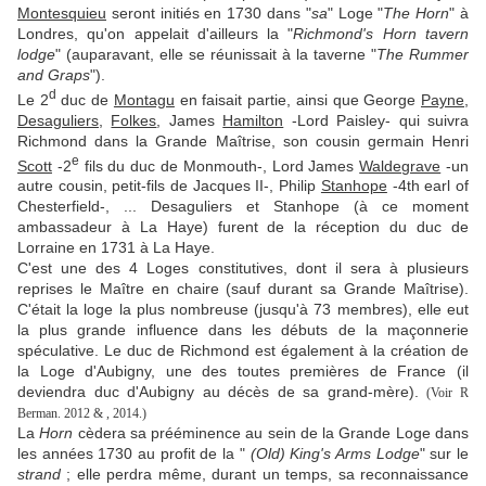
Montesquieu
seront initiés en 1730 dans "
sa
" Loge "
The Horn
" à
Londres, qu'on appelait d'ailleurs la "
Richmond's Horn tavern
lodge
" (auparavant, elle se réunissait à la taverne "
The Rummer
and Graps
").
d
Le 2
duc de
Montagu
en faisait partie, ainsi que George
Payne
,
Desaguliers
,
Folkes
, James
Hamilton
-Lord Paisley- qui suivra
Richmond dans la Grande Maîtrise, son cousin germain Henri
e
Scott
-2
fils du duc de Monmouth-, Lord James
Waldegrave
-un
autre cousin, petit-fils de Jacques II-, Philip
Stanhope
-4th earl of
Chesterfield-, ... Desaguliers et Stanhope (à ce moment
ambassadeur à La Haye) furent de la réception du duc de
Lorraine en 1731 à La Haye.
C'est une des 4 Loges constitutives, dont il sera à plusieurs
reprises le Maître en chaire (sauf durant sa Grande Maîtrise).
C'était la loge la plus nombreuse (jusqu'à 73 membres), elle eut
la plus grande influence dans les débuts de la maçonnerie
spéculative. Le duc de Richmond est également à la création de
la Loge d'Aubigny, une des toutes premières de France (il
deviendra duc d'Aubigny au décès de sa grand-mère).
(Voir R
Berman.
2012 & , 2014.)
La
Horn
cèdera sa prééminence au sein de la Grande Loge dans
les années 1730 au profit de la "
(Old) King's Arms Lodge
" sur le
strand
; elle perdra même, durant un temps, sa reconnaissance