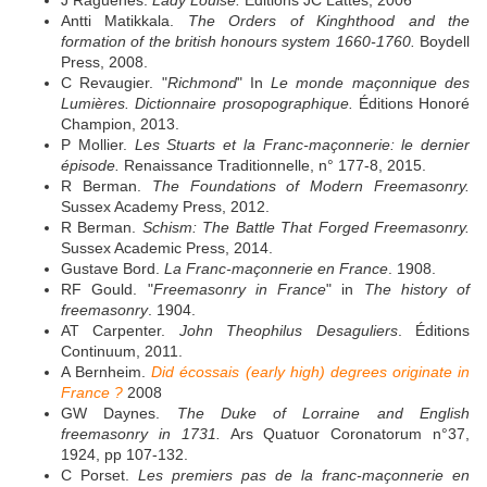
J Raguénès.
Lady Louise.
Éditions JC Lattès, 2006
Antti Matikkala.
The Orders of Kinghthood and the
formation of the british honours system 1660-1760.
Boydell
Press, 2008.
C Revaugier. "
Richmond
" In
Le monde maçonnique des
Lumières. Dictionnaire prosopographique.
Éditions Honoré
Champion, 2013.
P Mollier.
Les Stuarts et la Franc-maçonnerie: le dernier
épisode.
Renaissance Traditionnelle, n° 177-8, 2015.
R Berman.
The Foundations of Modern Freemasonry.
Sussex Academy Press, 2012.
R Berman.
Schism: The Battle That Forged Freemasonry.
Sussex Academic Press, 2014.
Gustave Bord.
La Franc-maçonnerie en France
. 1908.
RF Gould. "
Freemasonry in France
" in
The history of
freemasonry
. 1904.
AT Carpenter.
John Theophilus Desaguliers
. Éditions
Continuum, 2011.
A Bernheim.
Did écossais (early high) degrees originate in
France ?
2008
GW Daynes.
The Duke of Lorraine and English
freemasonry in 1731.
Ars Quatuor Coronatorum n°37,
1924, pp 107-132.
C Porset.
Les premiers pas de la franc-maçonnerie en