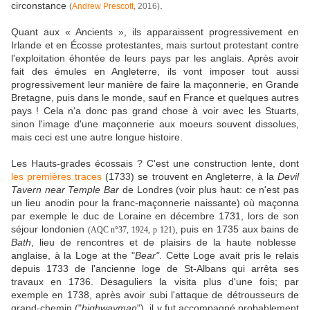
circonstance
.
(
Andrew Prescott
, 2016)
Quant aux « Ancients », ils apparaissent progressivement en
Irlande et en Écosse protestantes, mais surtout protestant contre
l'exploitation éhontée de leurs pays par les anglais. Après avoir
fait des émules en Angleterre, ils vont imposer tout aussi
progressivement leur manière de faire la maçonnerie, en Grande
Bretagne, puis dans le monde, sauf en France et quelques autres
pays ! Cela n'a donc pas grand chose à voir avec les Stuarts,
sinon l'image d'une maçonnerie aux moeurs souvent dissolues,
mais ceci est une autre longue histoire.
Les Hauts-grades écossais ? C'est une construction lente, dont
les premières traces
(1733) se trouvent en Angleterre, à la
Devil
Tavern near Temple Bar
de Londres (voir plus haut: ce n'est pas
un lieu anodin pour la franc-maçonnerie naissante) où maçonna
par exemple le duc de Loraine en décembre 1731, lors de son
séjour londonien
, puis en 1735 aux bains de
(AQC n°37, 1924, p 121)
Bath
, lieu de rencontres et de plaisirs de la haute noblesse
anglaise, à la Loge at the "
Bear"
. Cette Loge avait pris le relais
depuis 1733 de l'ancienne loge de St-Albans qui arrêta ses
travaux en 1736. Desaguliers la visita plus d'une fois; par
exemple en 1738, après avoir subi l'attaque de détrousseurs de
grand-chemin ("
highwayman
"), il y fut accompagné probablement