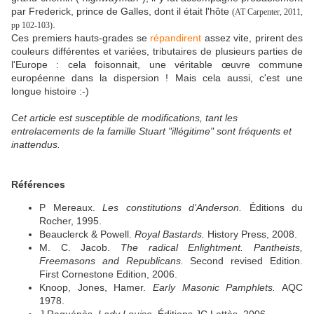
par Frederick, prince de Galles, dont il était l'hôte
(
AT Carpenter, 2011,
.
pp 102-103
)
Ces premiers hauts-grades se
répandirent
assez vite, prirent des
couleurs différentes et variées, tributaires de plusieurs parties de
l'Europe : cela foisonnait, une véritable œuvre commune
européenne dans la dispersion ! Mais cela aussi, c'est une
longue histoire :-)
Cet article est susceptible de modifications, tant les
entrelacements de la famille Stuart "illégitime" sont fréquents et
inattendus.
Références
P Mereaux.
Les constitutions d'Anderson.
Éditions du
Rocher, 1995.
Beauclerck & Powell.
Royal Bastards.
History Press, 2008.
M. C. Jacob.
The radical Enlightment. Pantheists,
Freemasons and Republicans.
Second revised Edition.
First Cornestone Edition, 2006.
Knoop, Jones, Hamer.
Early Masonic Pamphlets.
AQC
1978.