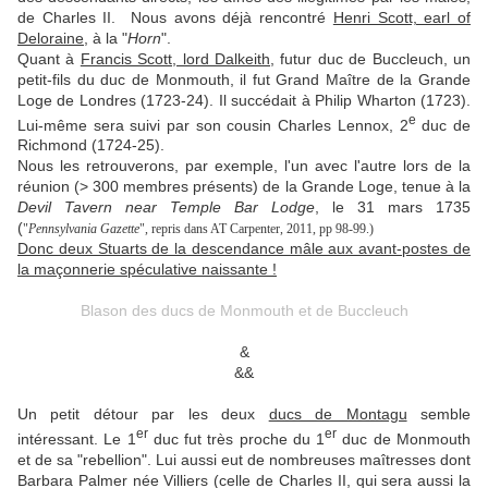
de Charles II. Nous avons déjà rencontré
Henri Scott, earl of
Deloraine
, à la "
Horn
".
Quant à
Francis Scott, lord Dalkeith
, futur duc de Buccleuch, un
petit-fils du duc de Monmouth, il fut Grand Maître de la Grande
Loge de Londres (1723-24). Il succédait à Philip Wharton (1723).
e
Lui-même sera suivi par son cousin Charles Lennox, 2
duc de
Richmond (1724-25).
Nous les retrouverons, par exemple, l'un avec l'autre lors de la
réunion (> 300 membres présents) de la Grande Loge, tenue à la
Devil Tavern near Temple Bar Lodge
, le 31 mars 1735
(
"
Pennsylvania Gazette
", repris dans
AT Carpenter, 2011, pp 98-99.)
Donc deux Stuarts de la descendance mâle aux avant-postes de
la maçonnerie spéculative naissante !
Blason des ducs de Monmouth et de Buccleuch
&
&&
Un petit détour par les deux
ducs de Montagu
semble
er
er
intéressant. Le 1
duc fut très proche du 1
duc de Monmouth
et de sa "rebellion". Lui aussi eut de nombreuses maîtresses dont
Barbara Palmer née Villiers (celle de Charles II, qui sera aussi la