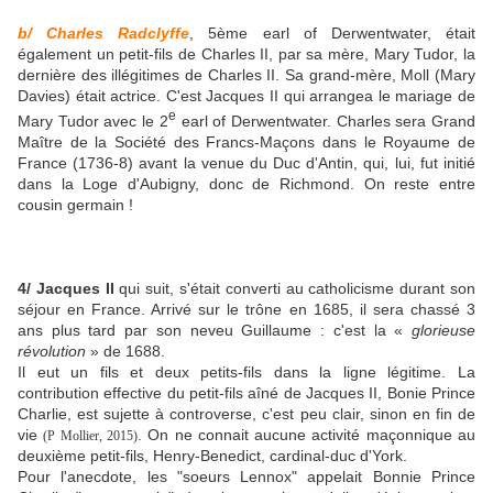
b/ Charles Radclyffe
, 5ème earl of Derwentwater, était
également un petit-fils de Charles II, par sa mère, Mary Tudor, la
dernière des illégitimes de Charles II. Sa grand-mère, Moll (Mary
Davies) était actrice. C'est Jacques II qui arrangea le mariage de
e
Mary Tudor avec le 2
earl of Derwentwater. Charles sera Grand
Maître de la Société des Francs-Maçons dans le Royaume de
France (1736-8) avant la venue du Duc d'Antin, qui, lui, fut initié
dans la Loge d'Aubigny, donc de Richmond. On reste entre
cousin germain !
4/ Jacques II
qui suit, s'était converti au catholicisme durant son
séjour en France. Arrivé sur le trône en 1685, il sera chassé 3
ans plus tard par son neveu Guillaume : c'est la «
glorieuse
révolution
» de 1688.
Il eut un fils et deux petits-fils dans la ligne légitime. La
contribution effective du petit-fils aîné de Jacques II, Bonie Prince
Charlie, est sujette à controverse, c'est peu clair, sinon en fin de
vie
. On ne connait aucune activité maçonnique au
(P Mollier, 2015)
deuxième petit-fils, Henry-Benedict, cardinal-duc d'York.
Pour l'anecdote, les "soeurs Lennox" appelait Bonnie Prince