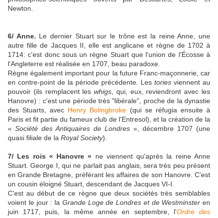
Newton.
6/ Anne.
Le dernier Stuart sur le trône est la reine Anne, une
autre fille de Jacques II, elle est anglicane et règne de 1702 à
1714: c'est donc sous un règne Stuart que l'union de l'Écosse à
l'Angleterre est réalisée en 1707, beau paradoxe.
Règne également important pour la future Franc-maçonnerie, car
en contre-point de la période précédente. Les
tories
viennent au
pouvoir (ils remplacent les
whigs
, qui, eux, reviendront avec les
Hanovre) : c'est une période très "libérale", proche de la dynastie
des Stuarts, avec
Henry Bolingbroke
(qui se réfugia ensuite à
Paris et fit partie du fameux club de l'Entresol), et la création de la
«
Société des Antiquaires de Londres
», décembre 1707 (une
quasi filiale de la
Royal Society
).
7/ Les rois « Hanovre »
ne viennent qu'après la reine Anne
Stuart. George I, qui ne parlait pas anglais, sera très peu présent
en Grande Bretagne, préférant les affaires de son Hanovre. C'est
un cousin éloigné Stuart, descendant de Jacques VI-I.
C'est au début de ce règne que deux sociétés très semblables
voient le jour : la
Grande Loge de Londres et de Westminster
en
juin 1717, puis, la même année en septembre, l'
Ordre des