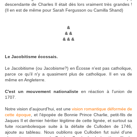
descendante de Charles II était dès lors vraiment très grandes !
(Il en est de même pour Sarah Fergusson ou Camilla Shand)
&
& &
& & &
Le Jacobitisme écossais.
Le Jacobitisme (ou Jacobisme?) en Écosse n'est pas catholique,
parce ce qu'il n'y a quasiment plus de catholique. Il en va de
même en Angleterre.
C'est un mouvement nationaliste
en réaction à l'union de
1707.
Notre vision d'aujourd'hui, est une
vision romantique déformée de
cette époque
, et l'épopée de Bonnie Prince Charlie, petit-fils de
Jaques II et dernier héritier légitime de cette lignée, et surtout sa
fuite rocambolesque suite à la défaite de Culloden de 1746,
ajoute au tableau. Nous oublions que Culloden fut suivi d'une