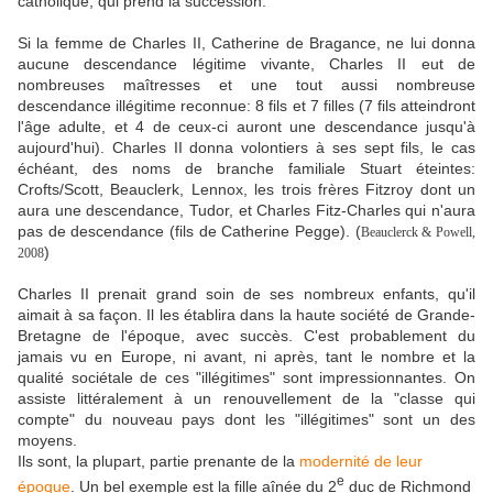
catholique, qui prend la succession.
Si la femme de Charles II, Catherine de Bragance, ne lui donna
aucune descendance légitime vivante, Charles II eut de
nombreuses maîtresses et une tout aussi nombreuse
descendance illégitime reconnue: 8 fils et 7 filles (7 fils atteindront
l'âge adulte, et 4 de ceux-ci auront une descendance jusqu'à
aujourd'hui). Charles II donna volontiers à ses sept fils, le cas
échéant, des noms de branche familiale Stuart éteintes:
Crofts/Scott, Beauclerk,
Lennox,
les trois frères Fitzroy dont un
aura une descendance, Tudor, et Charles Fitz-Charles qui n'aura
pas de descendance (fils de Catherine Pegge). (
Beauclerck & Powell,
)
2008
Charles II prenait grand soin de ses nombreux enfants, qu'il
aimait à sa façon. Il les établira dans la haute société de Grande-
Bretagne de l'époque, avec succès. C'est probablement du
jamais vu en Europe, ni avant, ni après, tant le nombre et la
qualité sociétale de ces "illégitimes" sont impressionnantes. On
assiste littéralement à un renouvellement de la "classe qui
compte" du nouveau pays dont les "illégitimes" sont un des
moyens.
Ils sont, la plupart, partie prenante de la
modernité de leur
e
époque
. Un bel exemple est la fille aînée du 2
duc de Richmond