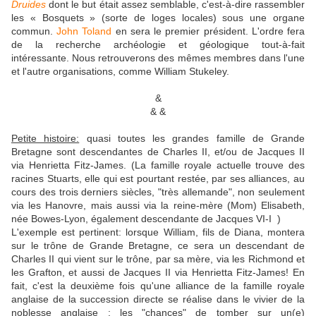
Druides
dont le but était assez semblable, c'est-à-dire rassembler
les « Bosquets » (sorte de loges locales) sous une organe
commun.
John Toland
en sera le premier président. L'ordre fera
de la recherche archéologie et géologique tout-à-fait
intéressante. Nous retrouverons des mêmes membres dans l'une
et l'autre organisations, comme William Stukeley.
&
& &
Petite histoire:
quasi toutes les grandes famille de Grande
Bretagne sont descendantes de Charles II, et/ou de Jacques II
via Henrietta Fitz-James.
(La famille royale actuelle trouve des
racines Stuarts, elle qui est pourtant restée, par ses alliances, au
cours des trois derniers siècles, "très allemande", non seulement
via les Hanovre, mais aussi via la reine-mère (Mom) Elisabeth,
née Bowes-Lyon, également descendante de Jacques VI-I )
L'exemple est pertinent: lorsque William, fils de Diana, montera
sur le trône de Grande Bretagne, ce sera un descendant de
Charles II qui vient sur le trône, par sa mère, via les Richmond et
les Grafton, et aussi de Jacques II via Henrietta Fitz-James! En
fait, c'est la deuxième fois qu'une alliance de la famille royale
anglaise de la succession directe se réalise dans le vivier de la
noblesse anglaise : les "chances" de tomber sur un(e)