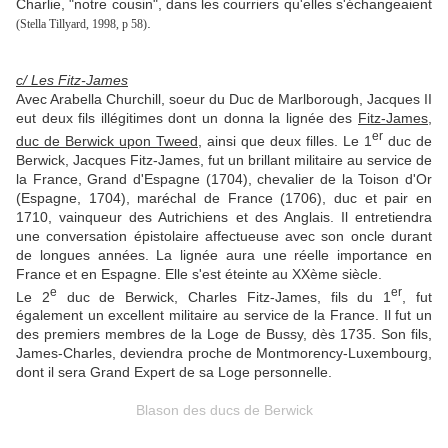
Charlie, "notre cousin", dans les courriers qu'elles s'échangeaient
.
(Stella Tillyard, 1998, p 58)
c/ Les Fitz-James
Avec Arabella Churchill,
soeur du Duc de Marlborough,
Jacques II
eut deux fils illégitimes dont un donna la lignée des
Fitz-James,
er
duc de Berwick upon Tweed
, ainsi que deux filles. Le 1
duc de
Berwick, Jacques Fitz-James, fut un brillant militaire au service de
la France, Grand d'Espagne (1704), chevalier de la Toison d'Or
(Espagne, 1704), maréchal de France (1706), duc et pair en
1710, vainqueur des Autrichiens et des Anglais. Il entretiendra
une conversation épistolaire affectueuse avec son oncle durant
de longues années.
La lignée aura une réelle importance en
France et en Espagne. Elle s'est éteinte au XXème siècle.
e
er
Le 2
duc de Berwick, Charles Fitz-James, fils du 1
, fut
également un excellent militaire au service de la France. Il fut un
des premiers membres de la Loge de Bussy, dès 1735. Son fils,
James-Charles, deviendra proche de Montmorency-Luxembourg,
dont il sera Grand Expert de sa Loge personnelle.
Blason des ducs de Berwick