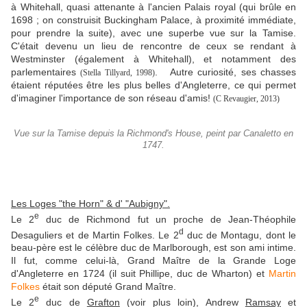
à Whitehall, quasi attenante à l'ancien Palais royal (qui brûle en
1698 ;
on construisit Buckingham Palace, à proximité immédiate,
pour prendre la suite
), avec une superbe vue sur la Tamise.
C'était devenu un lieu de rencontre de ceux se rendant à
Westminster (également à Whitehall), et notamment des
parlementaires
. Autre curiosité, ses chasses
(Stella Tillyard, 1998)
étaient réputées être les plus belles d'Angleterre, ce qui permet
d'imaginer l'importance de son réseau d'amis!
(C Revaugier, 2013)
Vue sur la Tamise depuis la Richmond's House, peint par Canaletto en
1747.
Les Loges "the Horn" & d' "Aubigny".
e
Le 2
duc de Richmond fut un proche de Jean-Théophile
d
Desaguliers et de Martin Folkes. Le 2
duc de Montagu, dont le
beau-père est le célèbre duc de Marlborough, est son ami intime.
Il fut, comme celui-là, Grand Maître de la Grande Loge
d'Angleterre en 1724 (il suit Phillipe, duc de Wharton) et
Martin
Folkes
était son député Grand Maître.
e
Le 2
duc de
Grafton
(voir plus loin), Andrew
Ramsay
et