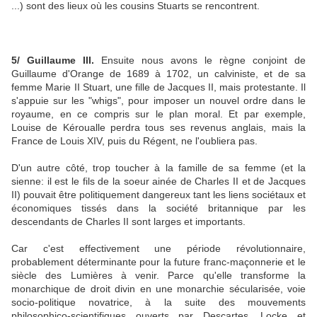
...) sont des lieux où les cousins Stuarts se rencontrent.
5/ Guillaume III.
Ensuite nous avons le règne conjoint de
Guillaume d'Orange de 1689 à 1702, un calviniste, et de sa
femme Marie II Stuart, une fille de Jacques II, mais protestante. Il
s'appuie sur les "whigs", pour imposer un nouvel ordre dans le
royaume, en ce compris sur le plan moral. Et par exemple,
Louise de Kéroualle perdra tous ses revenus anglais, mais la
France de Louis XIV, puis du Régent, ne l'oubliera pas.
D'un autre côté, trop toucher à la famille de sa femme (et la
sienne: il est le fils de la soeur ainée de Charles II et de Jacques
II) pouvait être politiquement dangereux tant les liens sociétaux et
économiques tissés dans la société britannique par les
descendants de Charles II sont larges et importants.
Car c'est effectivement une période révolutionnaire,
probablement déterminante pour la future franc-maçonnerie et le
siècle des Lumières à venir. Parce qu'elle transforme la
monarchique de droit divin en une monarchie sécularisée, voie
socio-politique novatrice, à la suite des mouvements
philosophico-scientifiques ouverts par Descartes, Locke et