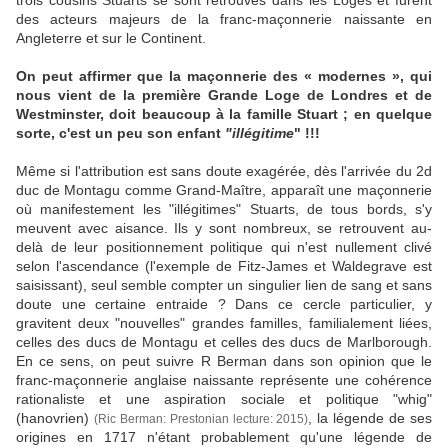
trois cousins Stuarts se sont retrouvés dans les Loges et furent
des acteurs majeurs de la franc-maçonnerie naissante en
Angleterre et sur le Continent.
On peut affirmer que la maçonnerie des « modernes », qui
nous vient de la première Grande Loge de Londres et de
Westminster, doit beaucoup à la famille Stuart ; en quelque
sorte, c'est un peu son enfant
"illégitime
" !!!
Même si l'attribution est sans doute exagérée, dès l'arrivée du 2d
duc de Montagu comme Grand-Maître, apparaît une maçonnerie
où manifestement les "illégitimes" Stuarts, de tous bords, s'y
meuvent avec aisance. Ils y sont nombreux, se retrouvent au-
delà de leur positionnement politique qui n'est nullement clivé
selon l'ascendance (l'exemple de Fitz-James et Waldegrave est
saisissant), seul semble compter un singulier lien de sang et sans
doute une certaine entraide ? Dans ce cercle particulier, y
gravitent deux "nouvelles" grandes familles, familialement liées,
celles des ducs de Montagu et celles des ducs de Marlborough.
En ce sens, on peut suivre R Berman dans son opinion que le
franc-maçonnerie anglaise naissante représente une cohérence
rationaliste et une aspiration sociale et politique "whig"
(hanovrien)
, la légende de ses
(Ric Berman: Prestonian lecture: 2015)
origines en 1717 n'étant probablement qu'une légende de