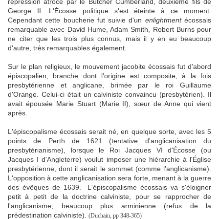
répression atroce par le Butcher Cumberland, deuxième fils de
George II. L'Écosse politique s'est éteinte à ce moment.
Cependant cette boucherie fut suivie d'un
enlightment
écossais
remarquable avec David Hume, Adam Smith, Robert Burns pour
ne citer que les trois plus connus, mais il y en eu beaucoup
d'autre, très remarquables également.
Sur le plan religieux, le mouvement jacobite écossais fut d'abord
épiscopalien, branche dont l'origine est composite, à la fois
presbytérienne et anglicane, brimée par le roi Guillaume
d'Orange. Celui-ci était un calviniste convaincu (presbytérien). Il
avait épousée Marie Stuart (Marie II), sœur de Anne qui vient
après.
L'épiscopalisme écossais serait né, en quelque sorte, avec les 5
points de Perth de 1621 (tentative d'anglicanisation du
presbytérianisme), lorsque le Roi Jacques VI d'Écosse (ou
Jacques I d'Angleterre) voulut imposer une hiérarchie à l'Église
presbytérienne, dont il serait le sommet (comme l'anglicanisme).
L'opposition à cette anglicanisation sera forte, menant à la guerre
des évêques de 1639. L'épiscopalisme écossais va s'éloigner
petit à petit de la doctrine calviniste, pour se rapprocher de
l'anglicanisme, beaucoup plus arminienne (refus de la
prédestination calviniste).
(Duchain, pp 348-365)