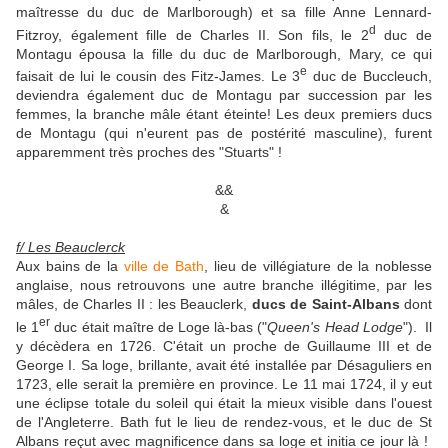
maîtresse du duc de Marlborough) et sa fille Anne Lennard-
d
Fitzroy, également fille de Charles II. Son fils, le 2
duc de
Montagu épousa la fille du duc de Marlborough, Mary, ce qui
e
faisait de lui le cousin des Fitz-James. Le 3
duc de Buccleuch,
deviendra également duc de Montagu par succession par les
femmes, la branche mâle étant éteinte! Les deux premiers ducs
de Montagu (qui n'eurent pas de postérité masculine), furent
apparemment très proches des "Stuarts" !
&&
&
f/ Les Beauclerck
Aux bains de la
ville de Bath
, lieu de villégiature de la noblesse
anglaise, nous retrouvons une autre branche illégitime, par les
mâles, de Charles II : les Beauclerk,
ducs de Saint-Albans
dont
er
le 1
duc était maître de Loge là-bas ("
Queen's Head Lodge
"). Il
y décèdera en 1726. C'était un proche de Guillaume III et de
George I. Sa loge, brillante, avait été installée par Désaguliers en
1723, elle serait la première en province. Le 11 mai 1724, il y eut
une éclipse totale du soleil qui était la mieux visible dans l'ouest
de l'Angleterre. Bath fut le lieu de rendez-vous, et le duc de St
Albans reçut avec magnificence dans sa loge et initia ce jour là !