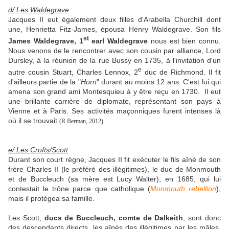
d/ Les Waldegrave
Jacques II eut également deux filles d'Arabella Churchill dont
une, Henrietta Fitz-James, épousa Henry Waldegrave. Son fils
st
James Waldegrave, 1
earl Waldegrave
nous est bien connu.
Nous venons de le rencontrer avec son cousin par alliance, Lord
Dursley, à la réunion de la rue Bussy en 1735, à l'invitation d'un
e
autre cousin Stuart, Charles Lennox, 2
duc de Richmond. Il fit
d'ailleurs partie de la "
Horn
" durant au moins 12 ans. C'est lui qui
amena son grand ami Montesquieu à y être reçu en 1730. Il eut
une brillante carrière de diplomate, représentant son pays à
Vienne et à Paris. Ses activités maçonniques furent intenses là
où il se trouvait
(
R Berman,
2012
).
e/ Les Crofts/Scott
Durant son court règne, Jacques II fit exécuter le fils aîné de son
frère Charles II (le préféré des illégitimes), le duc de Monmouth
et de Buccleuch (sa mère est Lucy Walter), en 1685, qui lui
contestait le trône parce que catholique (
Monmouth rebellion
),
mais il protégea sa famille.
Les Scott,
ducs de Buccleuch, comte de Dalkeith
, sont donc
des descendants directs, les aînés des illégitimes par les mâles,