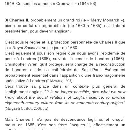
1649. Ce sont les années « Cromwell » (1645-58).
3/ Charles II
, probablement un grand roi (le « Merry Monarch »),
bien que ce fut un règne difficile (de 1660 à 1685), est d'abord
presbytérien, pour devenir anglican.
C'est sous le règne et la protection personnelle de Charles II que
la «
Royal Society
» voit le jour en 1660.
C'est également sous son règne que nous avons l'épidémie de
peste à Londres (1665), suivi de l'incendie de Londres (1666).
Christopher Wren, qu'il protège, sera chargé de la reconstruction
de Londres et de sa cathédrale de Saint-Paul. Événement
probablement essentiel dans l'apparition d'une franc-maçonnerie
spéculative à Londres
.
(P Mereaux, 1995)
Ceci trouve sa place dans un contexte plus général de
l'enlightment anglais: "
It is no longer possible, give what we now
know about the social relations of English science, to divorce
eighteenth-century culture from its seventeenth-century origins.
"
(Margareth C Jabob, 2006, p x)
Mais Charles II n'a pas de descendance légitime, et lorsqu'il
meurt en 1685, c'est son frère Jacques II, effectivement un