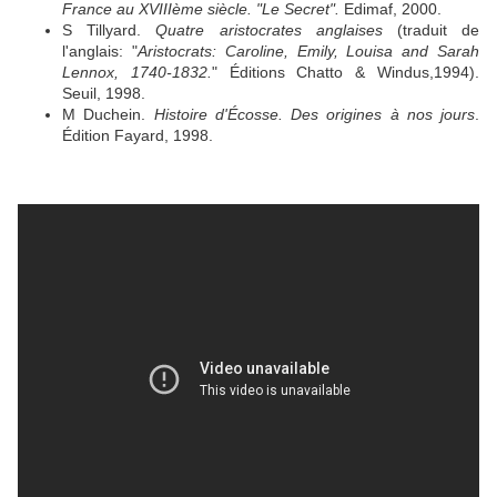
France au XVIIIème siècle. "Le Secret".
Edimaf, 2000.
S Tillyard.
Quatre aristocrates anglaises
(traduit de
l'anglais: "
Aristocrats: Caroline, Emily, Louisa and Sarah
Lennox, 1740-1832.
" Éditions Chatto & Windus,1994).
Seuil, 1998.
M Duchein.
Histoire d'Écosse. Des origines à nos jours
.
Édition Fayard, 1998.