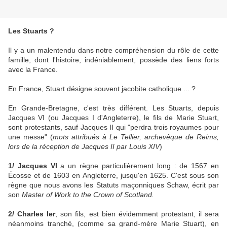
Les Stuarts ?
Il y a un malentendu dans notre compréhension du rôle de cette
famille, dont l'histoire, indéniablement, possède des liens forts
avec la France.
En France, Stuart désigne souvent jacobite catholique ... ?
En Grande-Bretagne, c'est très différent. Les Stuarts, depuis
Jacques VI (ou Jacques I d'Angleterre), le fils de Marie Stuart,
sont protestants, sauf Jacques II qui "perdra trois royaumes pour
une messe" (
mots attribués à Le Tellier, archevêque de Reims,
lors de la réception de Jacques II par Louis XIV
)
1/ Jacques VI
a un règne particulièrement long : de 1567 en
Écosse et de 1603 en Angleterre, jusqu'en 1625. C'est sous son
règne que nous avons les Statuts maçonniques Schaw, écrit par
son
Master of Work to the Crown of Scotland.
2/ Charles Ier
, son fils, est bien évidemment protestant, il sera
néanmoins tranché, (comme sa grand-mère Marie Stuart), en