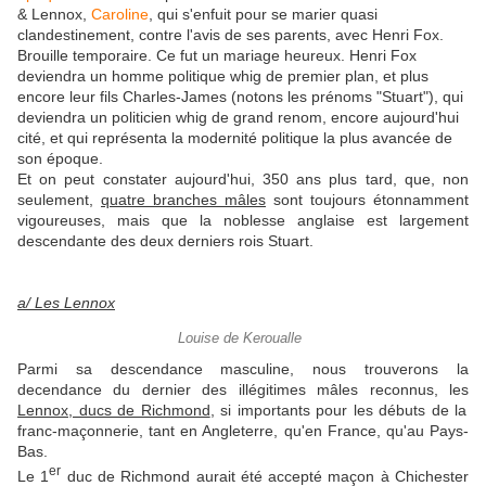
& Lennox,
Caroline
, qui s'enfuit pour se marier quasi
clandestinement, contre l'avis de ses parents, avec Henri Fox.
Brouille temporaire. Ce fut un mariage heureux. Henri Fox
deviendra un homme politique whig de premier plan, et plus
encore leur fils Charles-James (notons les prénoms "Stuart"), qui
deviendra un politicien whig de grand renom, encore aujourd'hui
cité, et qui représenta la modernité politique la plus avancée de
son époque.
Et on peut constater aujourd'hui, 350 ans plus tard, que, non
seulement,
quatre branches mâles
sont toujours étonnamment
vigoureuses, mais que la noblesse anglaise est largement
descendante des deux derniers rois Stuart.
a/ Les Lennox
Louise de Keroualle
Parmi sa descendance masculine, nous trouverons la
decendance du dernier des illégitimes mâles reconnus, les
Lennox, ducs de Richmond
, si importants pour les débuts de la
franc-maçonnerie, tant en Angleterre, qu'en France, qu'au Pays-
Bas.
er
Le 1
duc de Richmond aurait été accepté maçon à Chichester