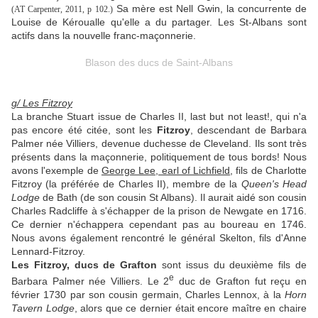
Sa mère est Nell Gwin, la concurrente de
(
AT Carpenter, 2011, p 102.
)
Louise de Kéroualle qu'elle a du partager. Les St-Albans sont
actifs dans la nouvelle franc-maçonnerie.
Blason des ducs de Saint-Albans
g/ Les Fitzroy
La branche Stuart issue de Charles II, last but not least!, qui n'a
pas encore été citée, sont les
Fitzroy
, descendant de Barbara
Palmer née Villiers, devenue duchesse de Cleveland. Ils sont très
présents dans la maçonnerie, politiquement de tous bords!
Nous
avons l'exemple de
George Lee, earl of Lichfield
, fils de Charlotte
Fitzroy (la préférée de Charles II), membre de la
Queen's Head
Lodge
de Bath (de son cousin St Albans). Il aurait aidé son cousin
Charles Radcliffe à s'échapper de la prison de Newgate en 1716.
Ce dernier n'échappera cependant pas au boureau en 1746.
Nous avons également rencontré le général Skelton, fils d'Anne
Lennard-Fitzroy.
Les Fitzroy, ducs de Grafton
sont issus du deuxième fils de
e
Barbara Palmer née Villiers. Le 2
duc de Grafton fut reçu en
février 1730 par son cousin germain, Charles Lennox, à la
Horn
Tavern Lodge
, alors que ce dernier était encore maître en chaire