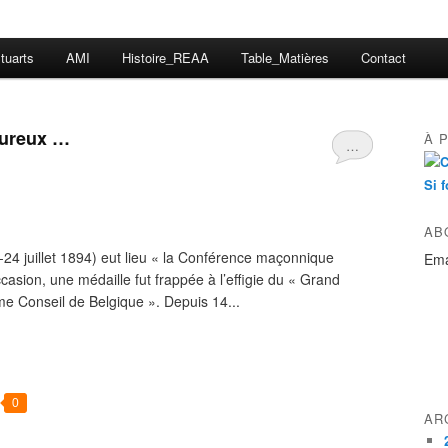
tuarts
AMI
Histoire_REAA
Table_Matières
Contact
heureux …
À 
…
Si f
AB
-24 juillet 1894) eut lieu « la Conférence maçonnique
Ema
ccasion, une médaille fut frappée à l’effigie du « Grand
me Conseil de Belgique ». Depuis 14...
0
AR