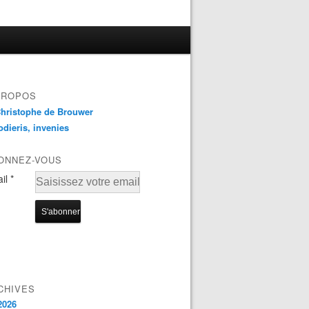
PROPOS
odieris, invenies
ONNEZ-VOUS
il
CHIVES
2026