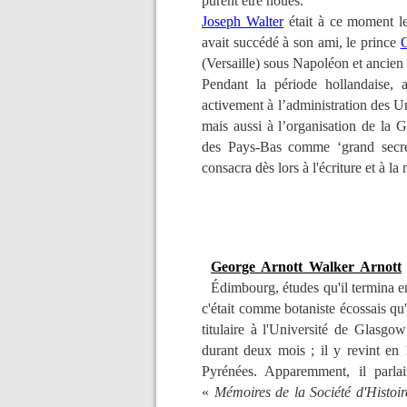
purent être noués.
Joseph Walter
était à ce moment le 
avait succédé à son ami, le prince
C
(Versaille) sous Napoléon et ancie
Pendant la période hollandaise, a
activement à l’administration des Un
mais aussi à l’organisation de la
des Pays-Bas comme ‘grand secréta
consacra dès lors à l'écriture et à l
George Arnott Walker Arnott
Édimbourg, études qu'il termina e
c'était comme botaniste écossais qu
titulaire à l'Université de Glasgo
durant deux mois ; il y revint en 
Pyrénées. Apparemment, il parlait
«
Mémoires
de la Société d'Histoi