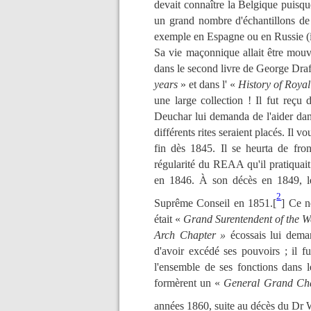
devait connaître la Belgique puisqu
un grand nombre d'échantillons de 
exemple en Espagne ou en Russie (il 
Sa vie maçonnique allait être mou
dans le second livre de George Dra
years
» et dans l' «
History of Roya
une large collection ! Il fut reç
Deuchar lui demanda de l'aider dan
différents rites seraient placés. Il
fin dès 1845. Il se heurta de fro
régularité du REAA qu'il pratiquai
en 1846. À son décès en 1849, les
2
Suprême Conseil en 1851.[
]
Ce ne
était «
Grand Surentendent of the We
Arch Chapter »
écossais lui deman
d'avoir excédé ses pouvoirs ; il f
l'ensemble de ses fonctions dans 
formèrent un «
General Grand Ch
années 1860, suite au décès du Dr 