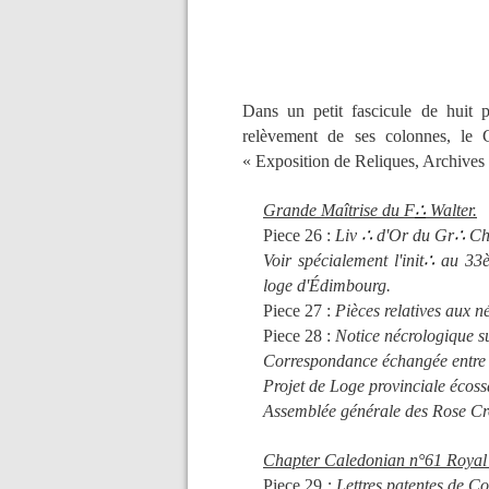
Dans un petit fascicule de huit 
relèvement de ses colonnes, le C
« Exposition de Reliques, Archives e
Grande Maîtrise du F
∴
Walter.
Piece 26 :
Liv
∴
d'Or du Gr
∴
Ch
Voir spécialement l'init
∴
au 33è
loge d'Édimbourg.
Piece 27 :
P
ièces relatives aux 
Piece 28 :
Notice nécrologique s
Correspondance échangée entre l
Projet de Loge provinciale écos
Assemblée générale des Rose Cr
Chapter Caledonian n°61 Royal
Piece 29
: Lettres patentes de C