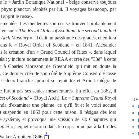
e le « Jardin Botanique National » belge conserve toujours
phyto-plancton récoltés par lui. Il voyagea beaucoup, par
apprit le russe).
vementée. Les meilleures sources se trouvent probablement
ffen sur «
The Royal Order of Scotland, the second hundred
l Arch Masonry
». Il était un passionné des grades, et en fera
u dans le « Royal Order of Scotland » en 1841. Alexander
s la création d'un « Grand Council of Rites », dans lequel
 voulait y inclure notamment le REAA et créa des "33è" à cette
nt à Charles Morisson de Greenfield qui mit en doute la
t. Ce dernier créa de son côté le Suprême Conseil d'Écosse
 deux branches purent se rejoindre et Arnott intégra le
 furent pas ses seules mésaventures. En effet, en 1862, il
st of Scotland
» (Royal Arch). Le «
Supreme Grand Royal
LI
da d'examiner une plainte, ce qu'il fit et le voici accusé
ut suspendu en 1863 pour cette raison. Il résigna dès lors
le système, et provoqua une scission de six Chapitres qui
apter
», lequel retourna dans le corps principal à la fin des
3
Walker Arnott en 1866.[
]