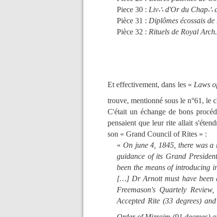
Piece 30 :
Liv
∴
d'Or du Chap
∴
d
Pièce 31 :
Diplômes écossais de
Pièce 32 :
Rituels de Royal Arch.
Et effectivement, dans les «
Laws o
trouve, mentionné sous le n°61, le 
C'était un échange de bons procédés
pensaient que leur rite allait s'éten
son « Grand Council of Rites » :
«
On june 4, 1845, there was a 
guidance of its Grand Presiden
been the means of introducing in
[…] Dr Arnott must have been a p
Freemason's Quartely Review, 
Accepted Rite (33 degrees) and
Order of Mizraim (91 degrees) a