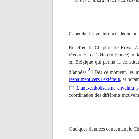
Cependant l'aventure « Caledonian 
En effet, le Chapitre de Royal Ar
révolution de 1848 (en France), ni l
en Belgique qui permit la constit
6
d’années.[
]
Dès ce moment, les men
résolument vers l'extérieur
, et notam
7
[
]
L’anti-catholiscisme envahira p
coordination des différents mouvemen
Quelques données concernant le Cha