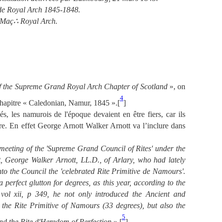
e Royal Arch 1845-1848.
 Maç
∴
Royal Arch.
f the Supreme Grand Royal Arch Chapter of Scotland
», on
4
chapitre « Caledonian, Namur, 1845 ».[
]
, les namurois de l'époque devaient en être fiers, car ils
dre.
En effet George Arnott Walker Arnott va l’inclure dans
meeting of the 'Supreme Grand Council of Rites' under the
t, George Walker Arnott, LL.D., of Arlary, who had lately
to the Council the 'celebrated Rite Primitive de Namours'.
erfect glutton for degrees, as this year, according to the
vol xii, p 349, he not only introduced the Ancient and
 the Rite Primitive of Namours (33 degrees), but also the
5
nd the Rite d'Heredom of Perfection
».[
]