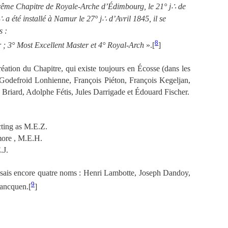
prême Chapitre de Royale-Arche d’Édimbourg, le 21° j∴ de
été installé à Namur le 27° j∴ d’Avril 1845, il se
s :
8
 ; 3° Most Excellent Master et 4° Royal-Arch
».[
]
création du Chapitre, qui existe toujours en Écosse (dans les
« Godefroid Lonhienne, François Piéton, François Kegeljan,
Briard, Adolphe Fétis, Jules Darrigade et Édouard Fischer.
ting as M.E.Z.
more , M.E.H.
.J.
ssais encore quatre noms : Henri Lambotte, Joseph Dandoy,
9
ancquen.[
]