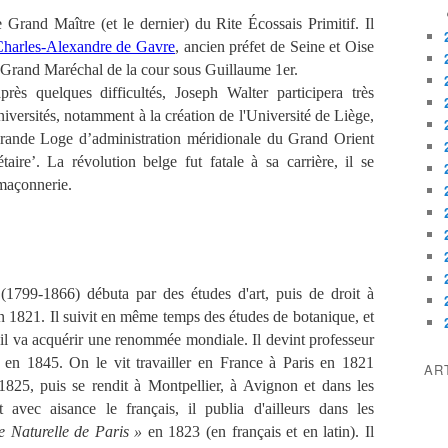
Grand Maître (et le dernier) du Rite Écossais Primitif. Il
harles-Alexandre de Gavre
, ancien préfet de Seine et Oise
n Grand Maréchal de la cour sous Guillaume 1er.
près quelques difficultés, Joseph Walter participera très
iversités, notamment à la création de l'Université de Liège,
 Grande Loge d’administration méridionale du Grand Orient
ire’. La révolution belge fut fatale à sa carrière, il se
a maçonnerie.
(1799-1866) débuta par des études d'art, puis de droit à
n 1821. Il suivit en même temps des études de botanique, et
'il va acquérir une renommée mondiale. Il devint professeur
w en 1845. On le vit travailler en France à Paris en 1821
AR
1825, puis se rendit à Montpellier, à Avignon et dans les
 avec aisance le français, il publia d'ailleurs dans les
re Naturelle de Paris »
en 1823 (en français et en latin). Il