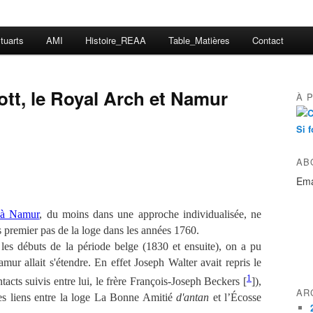
tuarts
AMI
Histoire_REAA
Table_Matières
Contact
ott, le Royal Arch et Namur
À 
Si f
AB
Ema
 à Namur
, du moins dans une approche individualisée, ne
es premier pas de la loge dans les années 1760.
les débuts de la période belge (1830 et ensuite), on a pu
amur allait s'étendre. En effet Joseph Walter avait repris le
1
acts suivis entre lui, le frère François-Joseph Beckers [
]),
AR
es liens entre la loge La Bonne Amitié
d'antan
et l’Écosse