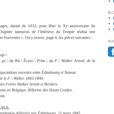
BL
pages, datant de 1932, pour fêter le Xe anniversaire du
hapitre namurois de l’Intérieur du Temple réalisa une
t Souvenirs ». On y trouve, page 6, les pièces suivantes :
SU
ap
∴
 gr
∴
du Rit
∴
Écoss
∴
Prim
∴
du F
∴
Walker Arnott, de la
négociations ouvertes entre Édimbourg et Namur.
ur le F
∴
Walter. 1843-1846.
es Frères Walker Arnott et Beckers.
saise en Belgique. Réforme des Hauts Grades.
oix.
 Arch.
onstitution délivrées par Édimbourg, 21 mars 1845.