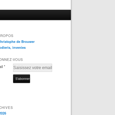
PROPOS
odieris, invenies
ONNEZ-VOUS
il
CHIVES
2026