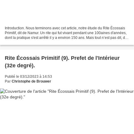
Introduction. Nous terminons avec cet article, notre étude du Rite Écossais
Primitif, dit de Namur. Un rite qui fut vivant pendant une 100aines d'années,
dont la pratique s'est arrêté il y a environ 150 ans. Mais tout n’est pas dit, de
nombreuses questions...
Rite Écossais Primitif (9). Prefet de l'Intérieur
(32e degré).
Publié le 03/12/2023 à 14:53
Par
Christophe de Brouwer