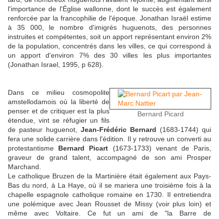
l'importance de l'Église wallonne, dont le succès est également
renforcée par la francophilie de l'époque. Jonathan Israël estime
à 35 000, le nombre d'imigrés huguenots, des personnes
instruites et compétentes, soit un apport représentant environ 2%
de la population, concentrés dans les villes, ce qui correspond à
un apport d'environ 7% des 30 villes les plus importantes
(Jonathan Israel, 1995, p 628).
Dans ce milieu cosmopolite
amstellodamois où la liberté de
penser et de critiquer est la plus
Bernard Picard
étendue, vint se réfugier un fils
de pasteur huguenot,
Jean-Frédéric Bernard
(1683-1744) qui
fera une solide carrière dans l'édition. Il y retrouve un converti au
protestantisme
Bernard Picart
(1673-1733) venant de Paris,
graveur de grand talent, accompagné de son ami Prosper
Marchand.
Le catholique Bruzen de la Martinière était également aux Pays-
Bas du nord, à La Haye, où il se mariera une troisième fois à la
chapelle espagnole catholique romaine en 1730. Il entretiendra
une polémique avec Jean Rousset de Missy (voir plus loin) et
même avec Voltaire. Ce fut un ami de "la Barre de