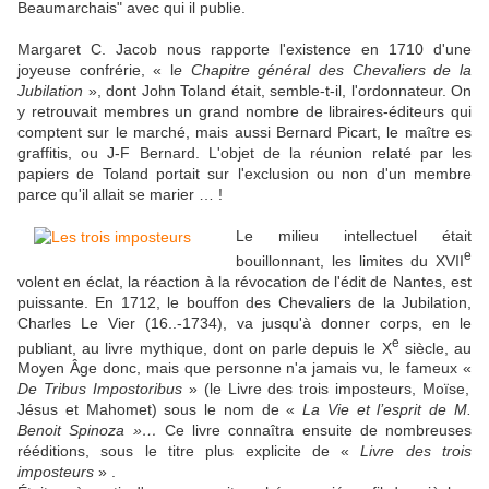
Beaumarchais" avec qui il publie.
Margaret C. Jacob nous rapporte l'existence en 1710 d'une
joyeuse confrérie, « l
e Chapitre général des Chevaliers de la
Jubilation
», dont John Toland était, semble-t-il, l'ordonnateur. On
y retrouvait membres un grand nombre de libraires-éditeurs qui
comptent sur le marché, mais aussi Bernard Picart, le maître es
graffitis, ou J-F Bernard. L'objet de la réunion relaté par les
papiers de Toland portait sur l'exclusion ou non d'un membre
parce qu'il allait se marier … !
Le milieu intellectuel était
e
bouillonnant, les limites du XVII
volent en éclat, la réaction à la révocation de l'édit de Nantes, est
puissante. En 1712, le bouffon des Chevaliers de la Jubilation,
Charles Le Vier (16..-1734), va jusqu'à donner corps, en le
e
publiant, au livre mythique, dont on parle depuis le X
siècle, au
Moyen Âge donc, mais que personne n'a jamais vu, le fameux «
De Tribus Impostoribus
» (le Livre des trois imposteurs, Moïse,
Jésus et Mahomet) sous le nom de «
La Vie et l’esprit de M.
Benoit Spinoza »…
Ce livre connaîtra ensuite de nombreuses
rééditions, sous le titre plus explicite de «
Livre des trois
imposteurs
» .