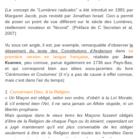
(Le concept de
"Lumières radicales"
a été introduit en 1981 par
Margaret Jacob, puis revisité par Jonathan Israel. Ceci a permit
de poser un point de vue différent sur le siècle des Lumières,
réellement novateur et "fécond". (Préface de C Secretan et al,
2007)
Vu sous cet angle, il est, par exemple, remarquable d'observer
le
glissement du texte des Constitutions d'Anderson
dans
sa
première version en langue française
, réalisée par
Jean
Kuenen
, peu connue, parue également en 1736 aux Pays-Bas,
et qui correspond bien aux idées sous-jacentes du livre
'Cérémonies et Coutumes' (il n'y a pas de cause à effet connue,
mais c'est dans l'air du temps):
1.
Concernant Dieu, & la Religion.
«
Un
Maçon
est obligé, selon son ordre, d'obéïr à la Loï Morale;
& s'il entend bien l'Art, il ne sera jamais un Athée stupide, ni un
libertin prophane.
Mais quoique dans le vieux tems les
Maçons
fussent obligés
d'être de la Religion de chaque Pays ou ils étoient, cependant on
a jugé maintenant qu'il est plus convenable de les obliger
seulement à être de la Religion dont toutes les honnêtes Gens