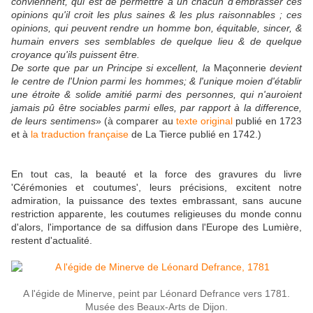
conviennent, qui est de permettre à un chacun d'embrasser ces
opinions qu'il croit les plus saines & les plus raisonnables ; ces
opinions, qui peuvent rendre un homme bon, équitable, sincer, &
humain envers ses semblables de quelque lieu & de quelque
croyance qu'ils puissent être.
De sorte que par un Principe si excellent, la
Maçonnerie
devient
le centre de l'Union parmi les hommes; & l'unique moien d'établir
une étroite & solide amitié parmi des personnes, qui n'auroient
jamais pû être sociables parmi elles, par rapport à la difference,
de leurs sentimens
» (à comparer au
texte original
publié en 1723
et à
la traduction française
de La Tierce publié en 1742.)
En tout cas, la beauté et la force des gravures du livre
'Cérémonies et coutumes', leurs précisions, excitent notre
admiration, la puissance des textes embrassant, sans aucune
restriction apparente, les coutumes religieuses du monde connu
d'alors, l'importance de sa diffusion dans l'Europe des Lumière,
restent d'actualité.
A l'égide de Minerve, peint par Léonard Defrance vers 1781.
Musée des Beaux-Arts de Dijon.