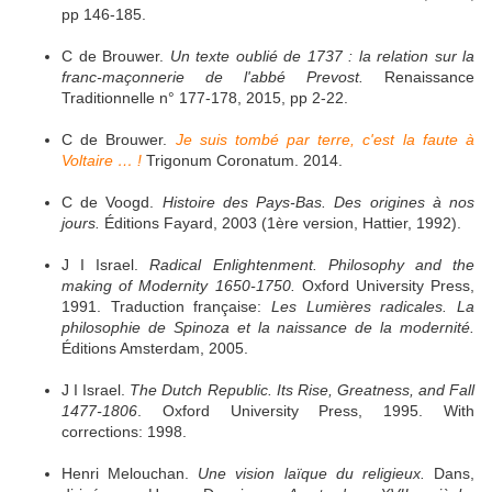
pp 146-185.
C de Brouwer.
Un texte oublié de 1737 : la relation sur la
franc-maçonnerie de l'abbé Prevost.
Renaissance
Traditionnelle n° 177-178, 2015, pp 2-22.
C de Brouwer.
Je suis tombé par terre, c'est la faute à
Voltaire … !
Trigonum Coronatum. 2014.
C de Voogd.
Histoire des Pays-Bas. Des origines à nos
jours.
Éditions Fayard, 2003 (1ère version, Hattier, 1992).
J I Israel.
Radical Enlightenment. Philosophy and the
making of Modernity 1650-1750.
Oxford University Press,
1991. Traduction française:
Les Lumières radicales. La
philosophie de Spinoza et la naissance de la modernité.
Éditions Amsterdam, 2005.
J I Israel.
The Dutch Republic. Its Rise, Greatness, and Fall
1477-1806
. Oxford University Press, 1995. With
corrections: 1998.
Henri Melouchan.
Une vision laïque du religieux.
Dans,