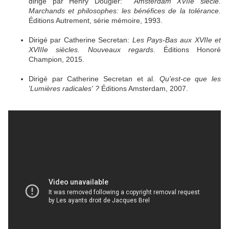
dirigé par Henry Dougier:
Amsterdam XVIIe siècle.
Marchands et philosophes: les bénéfices de la tolérance.
Éditions Autrement, série mémoire, 1993.
Dirigé par Catherine Secretan:
Les Pays-Bas aux XVIIe et
XVIIIe siècles. Nouveaux regards
. Éditions Honoré
Champion, 2015.
Dirigé par Catherine Secretan et al.
Qu'est-ce que les
'Lumières radicales' ?
Éditions Amsterdam, 2007.