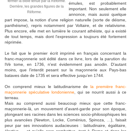
fermer la bible tenue par la Réforme.
émules, est probablement
Derrière, les grandes figures de la
important. Non seulement elle
Réforme.
annonce, mais aussi quelque
part impose, la notion d'une religion naturelle (sorte de déisme,
panthéisme), repris notamment par Voltaire, et de relativisme.
Plus encore, elle met en lumière le courant athéiste, qui a existé
de tout temps, mais dont l'expression a toujours été fortement
réprimée.
Le fait que le premier écrit imprimé en français concernant la
franc-maçonnerie soit édité dans ce livre, lors de la parution du
IVè tome, en 1736, n'est évidemment pas anodin. D'autant
moins, que l'interdit pesant sur la maçonnerie aux Pays-bas
bataves date de 1735 et sera effective jusqu'en 1744.
On comprend mieux le latitudinarisme de
la première franc-
maçonnerie spéculative londonienne
, qui se nourrit aussi à ce
terreau.
Mais au comprend aussi beaucoup mieux que cette franc-
maçonnerie-là, un mouvement d'avant-garde pour son époque,
plongeant ses racines dans les sciences socio-philosophiques les
plus avancées (Newton, Locke, Coménius, Spinoza, …), faisait
peur par ses innovations audacieuses : latitudinaire, égalitaire,