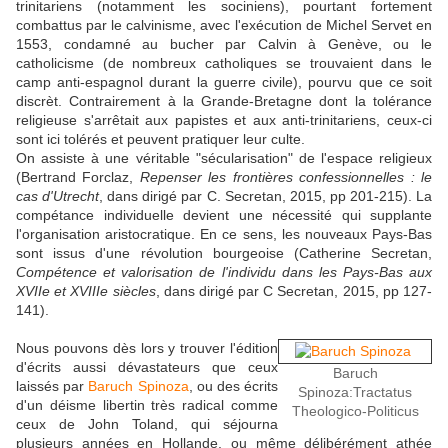
trinitariens (notamment les sociniens), pourtant fortement
combattus par le calvinisme, avec l'exécution de Michel Servet en
1553, condamné au bucher par Calvin à Genève, ou le
catholicisme (de nombreux catholiques se trouvaient dans le
camp anti-espagnol durant la guerre civile), pourvu que ce soit
discrèt. Contrairement à la Grande-Bretagne dont la tolérance
religieuse s'arrêtait aux papistes et aux anti-trinitariens, ceux-ci
sont ici tolérés et peuvent pratiquer leur culte.
On assiste à une véritable "sécularisation" de l'espace religieux
(Bertrand Forclaz,
Repenser les frontières confessionnelles : le
cas d'Utrecht
, dans dirigé par C. Secretan, 2015, pp 201-215). La
compétance individuelle devient une nécessité qui supplante
l'organisation aristocratique. En ce sens, les nouveaux Pays-Bas
sont issus d'une révolution bourgeoise (Catherine Secretan,
Compétence et valorisation de l'individu dans les Pays-Bas aux
XVIIe et XVIIIe siècles
, dans dirigé par C Secretan, 2015, pp 127-
141).
Nous pouvons dès lors y trouver l'édition
d'écrits aussi dévastateurs que ceux
Baruch
laissés par
Baruch Spinoza
, ou des écrits
Spinoza:Tractatus
d'un déisme libertin très radical comme
Theologico-Politicus
ceux de John Toland, qui séjourna
plusieurs années en Hollande, ou même délibérément athée