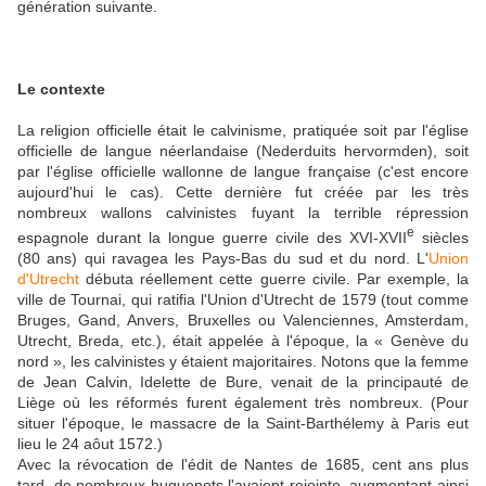
génération suivante.
Le contexte
La religion officielle était le calvinisme, pratiquée soit par l'église
officielle de langue néerlandaise (Nederduits hervormden), soit
par l'église officielle wallonne de langue française (c'est encore
aujourd'hui le cas). Cette dernière fut créée par les très
nombreux wallons calvinistes fuyant la terrible répression
e
espagnole durant la longue guerre civile des XVI-XVII
siècles
(80 ans) qui ravagea les Pays-Bas du sud et du nord. L'
Union
d'Utrecht
débuta réellement cette guerre civile. Par exemple, la
ville de Tournai, qui ratifia l'Union d'Utrecht de 1579 (tout comme
Bruges, Gand, Anvers, Bruxelles ou Valenciennes, Amsterdam,
Utrecht, Breda, etc.), était appelée à l'époque, la « Genève du
nord », les calvinistes y étaient majoritaires. Notons que la femme
de Jean Calvin, Idelette de Bure, venait de la principauté de
Liège où les réformés furent également très nombreux. (Pour
situer l'époque, le massacre de la Saint-Barthélemy à Paris eut
lieu le 24 aôut 1572.)
Avec la révocation de l'édit de Nantes de 1685, cent ans plus
tard, de nombreux huguenots l'avaient rejointe, augmentant ainsi