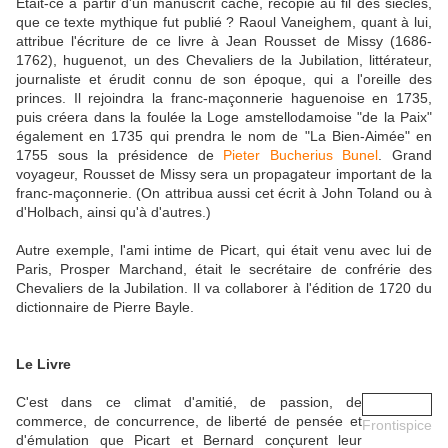
Était-ce à partir d'un manuscrit caché, recopié au fil des siècles,
que ce texte mythique fut publié ? Raoul Vaneighem, quant à lui,
attribue l'écriture de ce livre à Jean Rousset de Missy (1686-
1762), huguenot, un des Chevaliers de la Jubilation, littérateur,
journaliste et érudit connu de son époque, qui a l'oreille des
princes. Il rejoindra la franc-maçonnerie haguenoise en 1735,
puis créera dans la foulée la Loge amstellodamoise "de la Paix"
également en 1735 qui prendra le nom de "La Bien-Aimée" en
1755 sous la présidence de
Pieter Bucherius Bunel
. Grand
voyageur, Rousset de Missy sera un propagateur important de la
franc-maçonnerie. (On attribua aussi cet écrit à John Toland ou à
d'Holbach, ainsi qu'à d'autres.)
Autre exemple, l'ami intime de Picart, qui était venu avec lui de
Paris, Prosper Marchand, était le secrétaire de confrérie des
Chevaliers de la Jubilation. Il va collaborer à l'édition de 1720 du
dictionnaire de Pierre Bayle.
Le Livre
C'est dans ce climat d'amitié, de passion, de
commerce, de concurrence, de liberté de pensée et
Frontispice
d'émulation que Picart et Bernard conçurent leur