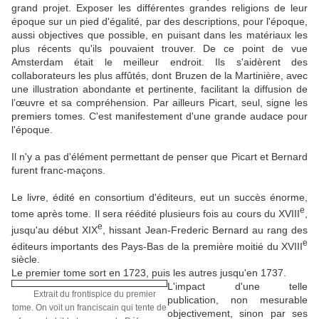
grand projet. Exposer les différentes grandes religions de leur
époque sur un pied d'égalité, par des descriptions, pour l'époque,
aussi objectives que possible, en puisant dans les matériaux les
plus récents qu'ils pouvaient trouver. De ce point de vue
Amsterdam était le meilleur endroit. Ils s'aidèrent des
collaborateurs les plus affûtés, dont Bruzen de la Martinière, avec
une illustration abondante et pertinente, facilitant la diffusion de
l’œuvre et sa compréhension. Par ailleurs Picart, seul, signe les
premiers tomes. C'est manifestement d'une grande audace pour
l'époque.
Il n'y a pas d'élément permettant de penser que Picart et Bernard
furent franc-maçons.
Le livre, édité en consortium d'éditeurs, eut un succès énorme,
e
tome après tome. Il sera réédité plusieurs fois au cours du XVIII
,
e
jusqu'au début XIX
, hissant Jean-Frederic Bernard au rang des
e
éditeurs importants des Pays-Bas de la première moitié du XVIII
siècle.
Le premier tome sort en 1723, puis les autres jusqu'en 1737.
L'impact d'une telle
Extrait du frontispice du premier
publication, non mesurable
tome. On voit un franciscain qui tente de
objectivement, sinon par ses