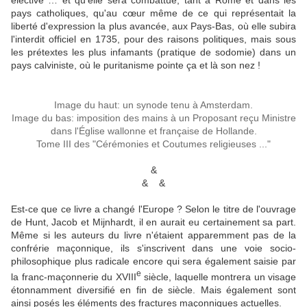
élective … et qu'elle sera combattue, tant à Rome et dans les
pays catholiques, qu'au cœur même de ce qui représentait la
liberté d'expression la plus avancée, aux Pays-Bas, où elle subira
l'interdit officiel en 1735, pour des raisons politiques, mais sous
les prétextes les plus infamants (pratique de sodomie) dans un
pays calviniste, où le puritanisme pointe ça et là son nez !
Image du haut: un synode tenu à Amsterdam.
Image du bas: imposition des mains à un Proposant reçu Ministre
dans l'Église wallonne et française de Hollande.
Tome III des "Cérémonies et Coutumes religieuses ..."
&
& &
Est-ce que ce livre a changé l'Europe ? Selon le titre de l'ouvrage
de Hunt, Jacob et Mijnhardt, il en aurait eu certainement sa part.
Même si les auteurs du livre n'étaient apparemment pas de la
confrérie maçonnique, ils s'inscrivent dans une voie socio-
philosophique plus radicale encore qui sera également saisie par
e
la franc-maçonnerie du XVIII
siècle, laquelle montrera un visage
étonnamment diversifié en fin de siècle. Mais également sont
ainsi posés les éléments des fractures maçonniques actuelles.