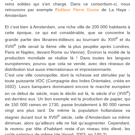
reins solides qui s'en charge. Dans ce consortium-ci, nous
retrouvons par exemple l'
éditeur Pierre Gosse
de La Haye -
Amsterdam
Et c'est bien à Amsterdam, une riche ville de 200 000 habitants à
cette époque, ce qui est considérable, que se concentre la
e
grande partie des libraires-éditeurs au tournant du XVII
et du
e
XVIII
(elle serait la 4ème ville la plus peuplée après Londres,
Paris et Naples, devant Rome ou Vienne). Environ la moitié de la
production mondiale se réalise là ! Dans toutes les langues
européennes, pourvu que cela se vende, avec des réseaux de
distribution tout aussi internationaux et impressionnants.
C'est une ville cosmopolite, dont la richesse est stimulée par la
toute puissante VOC (Compagnie des Indes Orientales, créée en
1602). Leurs banquiers dominaient encore le marché européen
e
en ce début de siècle, mais le déclin est là, le siècle d'or (XVII
)
est derrière eux. Un bon exemple est la production de papier, qui
de 150 000 rames en 1730, passe brutalement à 80 000 rames
vingt ans plus tard. De même la population hollandaise va
e
stagner durant tout le XVIII
siècle, celle d'Amsterdam va même
diminuer, alors qu'ailleurs elle ne fait qu'augmenter. Cependant,
le revenu par tête d'habitant reste d'un niveau très élevé, les
coûts salariaux de même (de Voogd, 2003, pp 140-2).