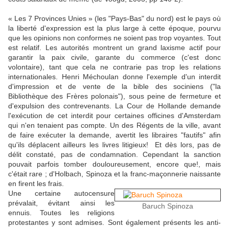
« Les 7 Provinces Unies » (les "Pays-Bas" du nord) est le pays où
la liberté d'expression est la plus large à cette époque, pourvu
que les opinions non conformes ne soient pas trop voyantes. Tout
est relatif. Les autorités montrent un grand laxisme actif pour
garantir la paix civile, garante du commerce (c'est donc
volontaire), tant que cela ne contrarie pas trop les relations
internationales. Henri Méchoulan donne l'exemple d'un interdit
d'impression et de vente de la bible des sociniens ("la
Bibliothèque des Frères polonais"), sous peine de fermeture et
d'expulsion des contrevenants. La Cour de Hollande demande
l'exécution de cet interdit pour certaines officines d'Amsterdam
qui n'en tenaient pas compte. Un des Régents de la ville, avant
de faire exécuter la demande, avertit les libraires "fautifs" afin
qu'ils déplacent ailleurs les livres litigieux! Et dès lors, pas de
délit constaté, pas de condamnation. Cependant la sanction
pouvait parfois tomber douloureusement, encore que!, mais
c'était rare ; d'Holbach, Spinoza et la franc-maçonnerie naissante
en firent les frais.
Une certaine autocensure
prévalait, évitant ainsi les
Baruch Spinoza
ennuis. Toutes les religions
protestantes y sont admises. Sont également présents les anti-