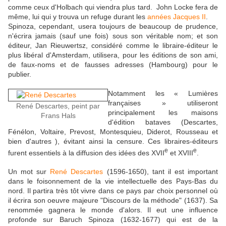
comme ceux d'Holbach qui viendra plus tard. John Locke fera de
même, lui qui y trouva un refuge durant les
années Jacques II
.
Spinoza, cependant, usera toujours de beaucoup de prudence,
n'écrira jamais (sauf une fois) sous son véritable nom; et son
éditeur, Jan Rieuwertsz, considéré comme le libraire-éditeur le
plus libéral d'Amsterdam, utilisera, pour les éditions de son ami,
de faux-noms et de fausses adresses (Hambourg) pour le
publier.
Notamment les « Lumières
françaises » utiliseront
René Descartes, peint par
principalement les maisons
Frans Hals
d'édition bataves (Descartes,
Fénélon, Voltaire, Prevost, Montesquieu, Diderot, Rousseau et
bien d'autres ), évitant ainsi la censure. Ces libraires-éditeurs
e
e
furent essentiels à la diffusion des idées des XVII
et XVIII
.
Un mot sur
René Descartes
(1596-1650), tant il est important
dans le foisonnement de la vie intellectuelle des Pays-Bas du
nord. Il partira très tôt vivre dans ce pays par choix personnel où
il écrira son oeuvre majeure "Discours de la méthode" (1637). Sa
renommée gagnera le monde d'alors. Il eut une influence
profonde sur Baruch Spinoza (1632-1677) qui est de la